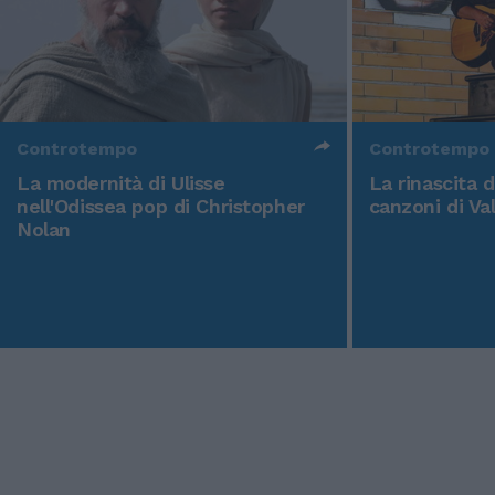
Controtempo
Controtempo
La modernità di Ulisse
La rinascita 
nell'Odissea pop di Christopher
canzoni di Va
Nolan