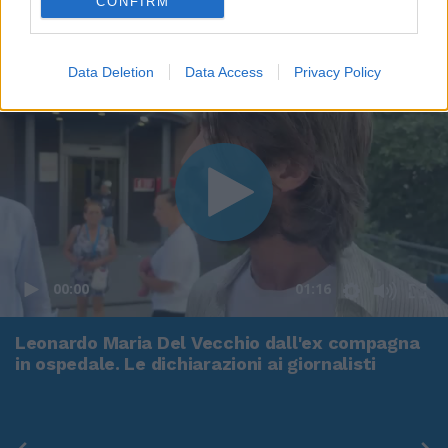
CONFIRM
Data Deletion
Data Access
Privacy Policy
00:00
01:16
Leonardo Maria Del Vecchio dall'ex compagna
in ospedale. Le dichiarazioni ai giornalisti