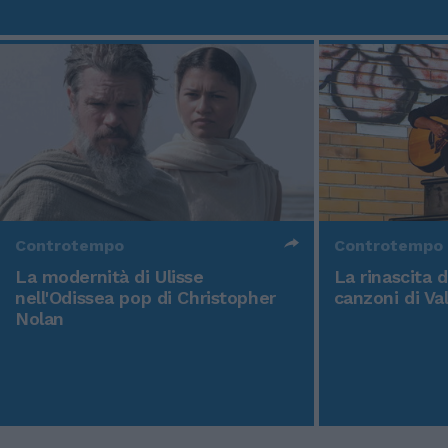
Controtempo
Controtempo
La modernità di Ulisse
La rinascita 
nell'Odissea pop di Christopher
canzoni di Va
Nolan