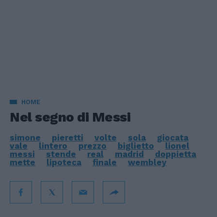
HOME
Nel segno di Messi
simone
pieretti
volte
sola
giocata
vale
lintero
prezzo
biglietto
lionel
messi
stende
real
madrid
doppietta
mette
lipoteca
finale
wembley