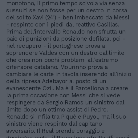
monotono, il primo tempo scivola via senza
sussulti se non fosse per un destro in corsa
del solito Xavi (24') - ben imbeccato da Messi
- respinto con i piedi dal reattivo Casillas.
Prima dell'intervallo Ronaldo non sfrutta un
paio di punizioni da posizione defilata, poi -
nel recupero - il portoghese prova a
soprendere Valdes con un destro dal limite
che crea non pochi problemi all'estremo
difensore catalano. Mourinho prova a
cambiare le carte in tavola inserendo all'inizio
della ripresa Adebayor al posto di un
evanescente Ozil. Ma è il Barcellona a creare
la prima occasione con Messi che si vede
respingere da Sergio Ramos un sinistro dal
limite dopo un ottimo assist di Pedro.
Ronaldo si infila tra Piqué e Puyol, ma il suo
sinistro viene respinto dal capitano
avversario. Il Real prende coraggio e
guadagna metri, il Barcellona sfrutta gli spazi.