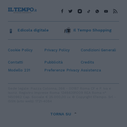
Edicola digitale
Il Tempo Shopping
Cookie Policy
Privacy Policy
Condizioni Generali
Contatti
Pubblicità
Credits
Modello 231
Preferenze Privacy
Assistenza
Sede legale: Piazza Colonna, 366 - 00187 Roma CF e P. Iva e
Iscriz. Registro Imprese Roma: 13486391009 REA Roma n°
1450962 Cap. Sociale € 25.000,00 i.v. © Copyright IlTempo. Srl -
ISSN (sito web): 1721-4084
TORNA SU