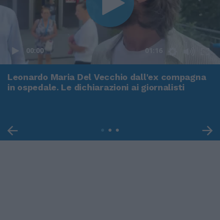
00:00
01:16
Leonardo Maria Del Vecchio dall'ex compagna
in ospedale. Le dichiarazioni ai giornalisti