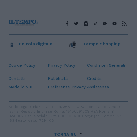
Edicola digitale
Il Tempo Shopping
Cookie Policy
Privacy Policy
Condizioni Generali
Contatti
Pubblicità
Credits
Modello 231
Preferenze Privacy
Assistenza
Sede legale: Piazza Colonna, 366 - 00187 Roma CF e P. Iva e
Iscriz. Registro Imprese Roma: 13486391009 REA Roma n°
1450962 Cap. Sociale € 25.000,00 i.v. © Copyright IlTempo. Srl -
ISSN (sito web): 1721-4084
TORNA SU