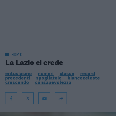
HOME
La Lazio ci crede
entusiasmo
numeri
classe
record
precedenti
spogliatoio
biancoceleste
crescendo
consapevolezza