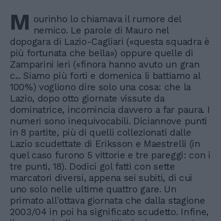
M
ourinho lo chiamava il rumore del
nemico. Le parole di Mauro nel
dopogara di Lazio-Cagliari («questa squadra è
più fortunata che bella») oppure quelle di
Zamparini ieri («finora hanno avuto un gran
c... Siamo più forti e domenica li battiamo al
100%) vogliono dire solo una cosa: che la
Lazio, dopo otto giornate vissute da
dominatrice, incomincia davvero a far paura. I
numeri sono inequivocabili. Diciannove punti
in 8 partite, più di quelli collezionati dalle
Lazio scudettate di Eriksson e Maestrelli (in
quel caso furono 5 vittorie e tre pareggi: con i
tre punti, 18). Dodici gol fatti con sette
marcatori diversi, appena sei subiti, di cui
uno solo nelle ultime quattro gare. Un
primato all'ottava giornata che dalla stagione
2003/04 in poi ha significato scudetto. Infine,