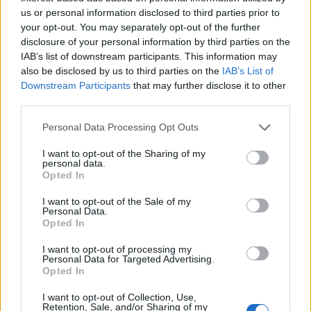
esasperazioni cieche
us or personal information disclosed to third parties prior to
31/03/2012
your opt-out. You may separately opt-out of the further
disclosure of your personal information by third parties on the
IAB’s list of downstream participants. This information may
also be disclosed by us to third parties on the
IAB’s List of
Berlinguer e «La consapevolezza
Downstream Participants
that may further disclose it to other
del futuro»
third parties.
18/03/2012
Personal Data Processing Opt Outs
I want to opt-out of the Sharing of my
personal data.
Opted In
La Lazio ci crede
I want to opt-out of the Sale of my
31/10/2010
Personal Data.
Opted In
I want to opt-out of processing my
Personal Data for Targeted Advertising.
Cristiano Cesarini La Lazio
Opted In
mantiene la vetta, con maturità
e consapevolezza nei propri
I want to opt-out of Collection, Use,
mezzi.
Retention, Sale, and/or Sharing of my