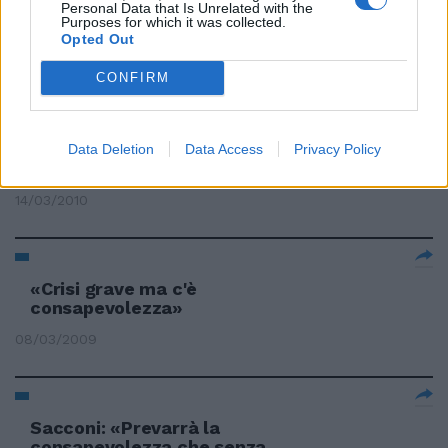
Personal Data that Is Unrelated with the
Purposes for which it was collected.
24/10/2010
Opted Out
CONFIRM
Giocare per vincere con la
consapevolezza della propria
forza e senza alcun timore o
Data Deletion
Data Access
Privacy Policy
paura.
14/03/2010
«Crisi grave ma c'è
consapevolezza»
08/03/2009
Sacconi: «Prevarrà la
consapevolezza che senza