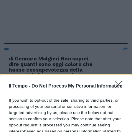
di Gennaro Malgieri Non saprei
dire quanti sono oggi coloro che
hanno consapevolezza della
necessità di preservare la
fedeltà allo Stato nazionale al
Il Tempo -
Do Not Process My Personal Information
fine di tutelare il governo
democratico e costituzionale.
If you wish to opt-out of the sale, sharing to third parties, or
22/04/2012
processing of your personal or sensitive information for
targeted advertising by us, please use the below opt-out
section to confirm your selection. Please note that after your
opt-out request is processed you may continue seeing
Napolitano: non vedo
interest-based ads based on personal information utilized by