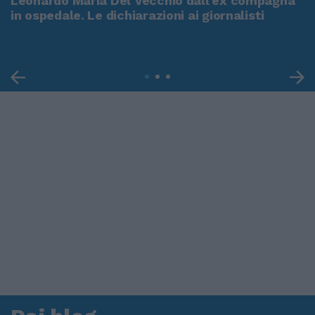
Leonardo Maria Del Vecchio dall'ex compagna
in ospedale. Le dichiarazioni ai giornalisti