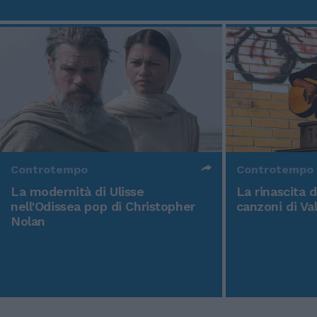
Controtempo
Controtempo
La modernità di Ulisse
La rinascita 
nell'Odissea pop di Christopher
canzoni di Va
Nolan