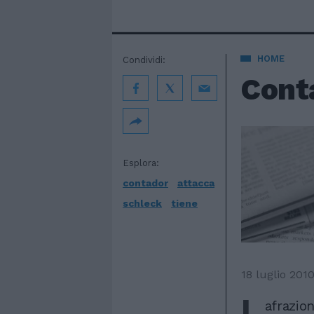
HOME
Condividi:
Cont
Esplora:
contador
attacca
schleck
tiene
18 luglio 201
L
afrazion