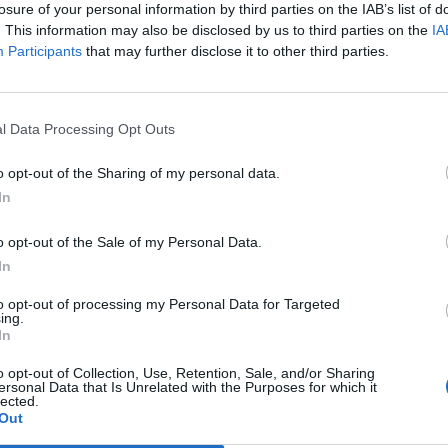
lassificati. Schleck arriva a 10", come
losure of your personal information by third parties on the IAB’s list of
hez e un Menchov in crescita. Ivan
. This information may also be disclosed by us to third parties on the
IA
31" e cede il decimo posto della generale
Participants
that may further disclose it to other third parties.
 Kreuziger. Schleck è sempre in giallo
Le
gio su Contador ora è di soli 31", con
da
zo a 2'45" e Menchov quarto a 2'58". Basso
Rudy Giuliani a Come States?
Le
l Data Processing Opt Outs
Trump, Meloni e la strategia
a Andy. Oggi la Rodez-Revel strizza l'occhio
americana
; ma da domani si balla.
o opt-out of the Sharing of my personal data.
In
o opt-out of the Sale of my Personal Data.
In
to opt-out of processing my Personal Data for Targeted
ing.
In
o opt-out of Collection, Use, Retention, Sale, and/or Sharing
ersonal Data that Is Unrelated with the Purposes for which it
lected.
Out