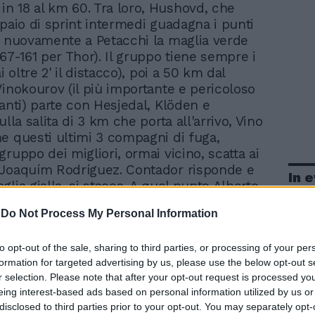
in 18 al km 60. Tra loro, Hushovd, che
 paio di sprint intermedi guadagna i punti
e nuovamente a Petacchi la maglia verde
67-161 per Thor). Il gruppo tiene sempre i
ai oltre 2' il distacco), poi a 50 km dal
Vinokourov (il più importante e pericoloso
canti) parte con Hesjedal, Klöden e
ulla salita di 3 km che porta all'arrivo, Vino
e questi ultimi 3 compagni di fuga,
ruppo dei migliori, ormai vicino, scatta ai
 Joaquím Rodríguez. Contador risponde e
In 
lia gialla, si stacca. A quel punto Alberto
re linfa all'azione a due, malgrado la
-
Do Not Process My Personal Information
el suo compagno Vinokourov in
a. Poco prima del Gpm, Rodríguez e
to opt-out of the sale, sharing to third parties, or processing of your per
endono e staccano il kazako. La volata la
formation for targeted advertising by us, please use the below opt-out s
o Joaquím, e così l'Astana si ritrova col
r selection. Please note that after your opt-out request is processed y
tuto allo sprint) e il terzo
eing interest-based ads based on personal information utilized by us or
ssimo per non essere stato atteso dal
disclosed to third parties prior to your opt-out. You may separately opt-