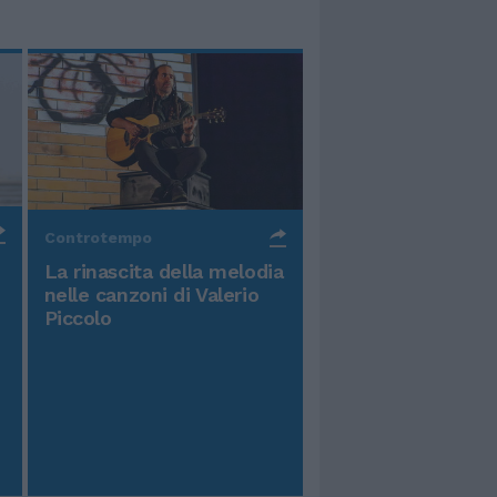
Controtempo
La rinascita della melodia
nelle canzoni di Valerio
Piccolo