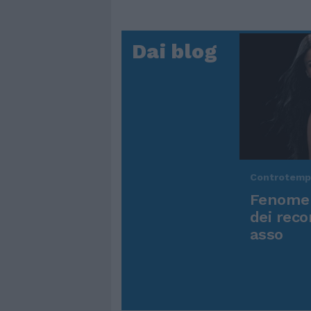
Dai blog
Controtem
Fenomen
dei reco
asso