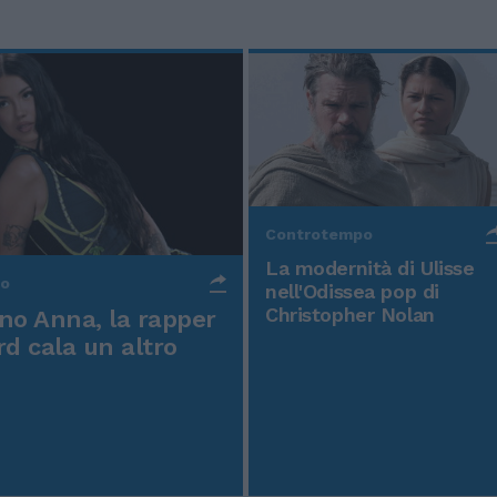
Controtempo
La modernità di Ulisse
po
nell'Odissea pop di
Christopher Nolan
o Anna, la rapper
rd cala un altro