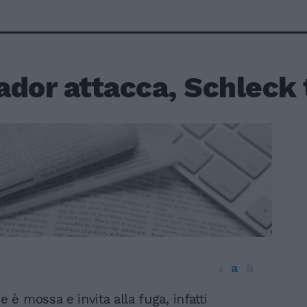
ador attacca, Schleck 
a
a
0
a
e è mossa e invita alla fuga, infatti