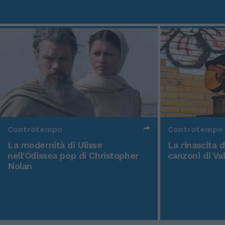
Controtempo
Controtempo
La modernità di Ulisse
La rinascita 
nell'Odissea pop di Christopher
canzoni di Va
Nolan