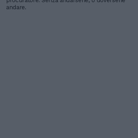
procuratore. Senza andarsene, o doversene
andare.