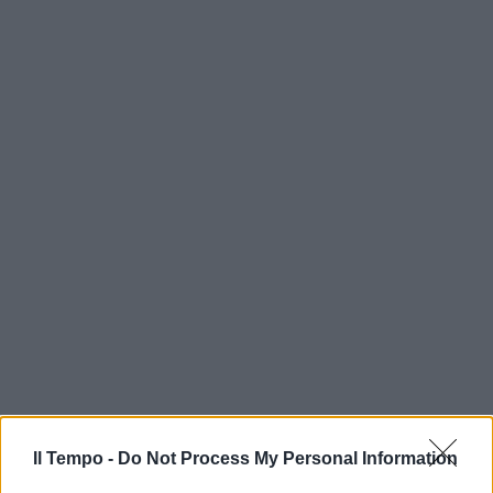
Il Tempo -
Do Not Process My Personal Information
In evidenza