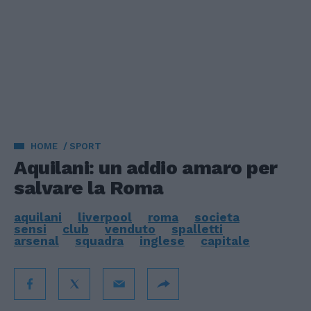
HOME
SPORT
Aquilani: un addio amaro per
salvare la Roma
aquilani
liverpool
roma
societa
sensi
club
venduto
spalletti
arsenal
squadra
inglese
capitale