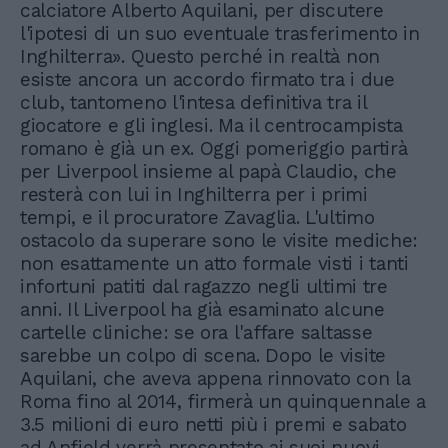
calciatore Alberto Aquilani, per discutere
l'ipotesi di un suo eventuale trasferimento in
Inghilterra». Questo perché in realtà non
esiste ancora un accordo firmato tra i due
club, tantomeno l'intesa definitiva tra il
giocatore e gli inglesi. Ma il centrocampista
romano è già un ex. Oggi pomeriggio partirà
per Liverpool insieme al papà Claudio, che
resterà con lui in Inghilterra per i primi
tempi, e il procuratore Zavaglia. L'ultimo
ostacolo da superare sono le visite mediche:
non esattamente un atto formale visti i tanti
infortuni patiti dal ragazzo negli ultimi tre
anni. Il Liverpool ha già esaminato alcune
cartelle cliniche: se ora l'affare saltasse
sarebbe un colpo di scena. Dopo le visite
Aquilani, che aveva appena rinnovato con la
Roma fino al 2014, firmerà un quinquennale a
3.5 milioni di euro netti più i premi e sabato
ad Anfield verrà presentato ai suoi nuovi