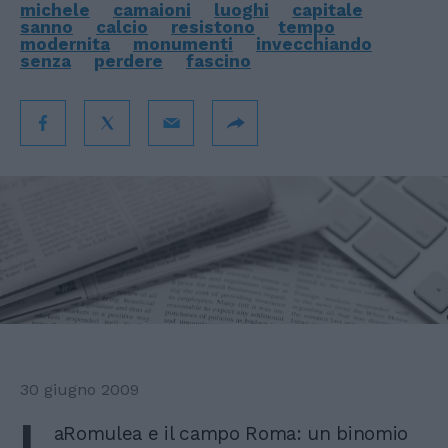
michele
camaioni
luoghi
capitale
sanno
calcio
resistono
tempo
modernita
monumenti
invecchiando
senza
perdere
fascino
30 giugno 2009
L
aRomulea e il campo Roma: un binomio