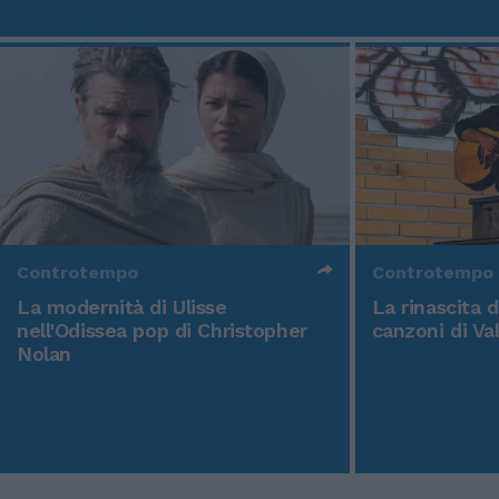
Controtempo
Controtempo
La modernità di Ulisse
La rinascita 
nell'Odissea pop di Christopher
canzoni di Va
Nolan