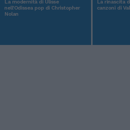
La modernità di Ulisse
La rinascita 
nell'Odissea pop di Christopher
canzoni di Va
Nolan