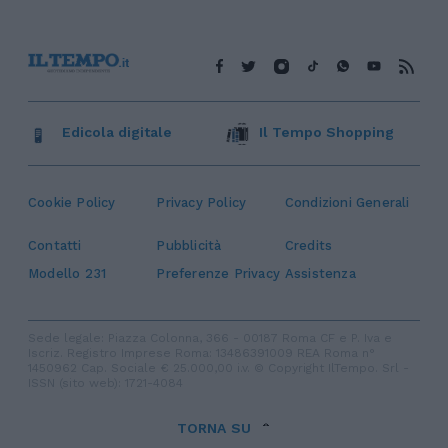
Edicola digitale
Il Tempo Shopping
Cookie Policy
Privacy Policy
Condizioni Generali
Contatti
Pubblicità
Credits
Modello 231
Preferenze Privacy
Assistenza
Sede legale: Piazza Colonna, 366 - 00187 Roma CF e P. Iva e
Iscriz. Registro Imprese Roma: 13486391009 REA Roma n°
1450962 Cap. Sociale € 25.000,00 i.v. © Copyright IlTempo. Srl -
ISSN (sito web): 1721-4084
TORNA SU