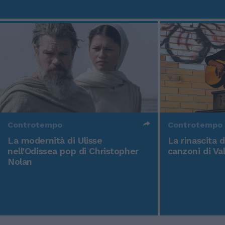
Controtempo
Controtempo
La modernità di Ulisse
La rinascita 
nell'Odissea pop di Christopher
canzoni di Va
Nolan