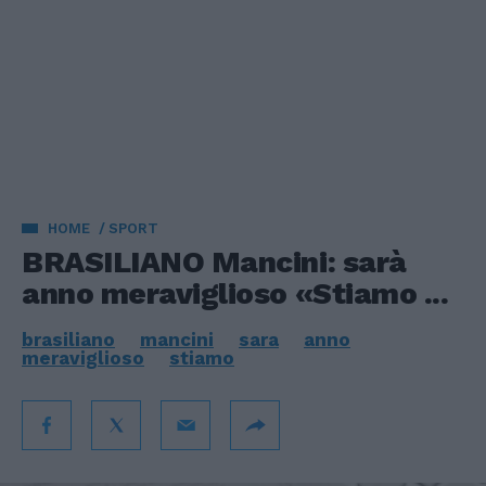
HOME
SPORT
BRASILIANO Mancini: sarà
anno meraviglioso «Stiamo ...
brasiliano
mancini
sara
anno
meraviglioso
stiamo