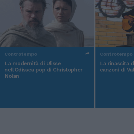
Controtempo
Controtempo
La modernità di Ulisse
La rinascita 
nell'Odissea pop di Christopher
canzoni di Va
Nolan