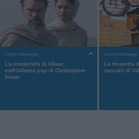
Controtempo
Controtempo
La modernità di Ulisse
La rinascita 
nell'Odissea pop di Christopher
canzoni di Va
Nolan