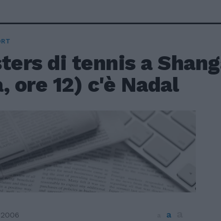
ORT
ters di tennis a Shang
, ore 12) c'è Nadal
a
a
 2006
a