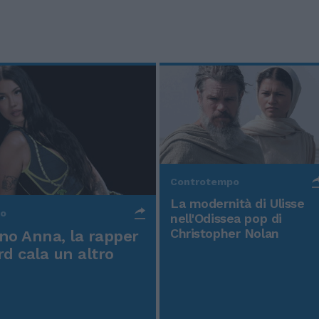
Controtempo
La modernità di Ulisse
po
nell'Odissea pop di
Christopher Nolan
o Anna, la rapper
rd cala un altro