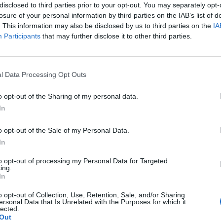
disclosed to third parties prior to your opt-out. You may separately opt-
a di servizio). A questo punto i giochi,
losure of your personal information by third parties on the IAB’s list of
uesto girone, erano fatti. Solo
. This information may also be disclosed by us to third parties on the
IA
ile sconfitta da Federer contro Ljubicic
Participants
that may further disclose it to other third parties.
ficare il verdetto che prevedeva la
in semifinale di Federer e Nalbandian, i
Le
i dell'anno scorso. Ljubicic ha giocato
da
l Data Processing Opt Outs
te partita. È andato anche in testa di un
Rudy Giuliani a Come States?
Le
Trump, Meloni e la strategia
rimo set ma alla fine ha dovuto arrendersi.
o opt-out of the Sharing of my personal data.
americana
andian è già sicuro di trovare in
In
Blake, che può permettersi di perdere
 partita-esibizione contro Robredo,
o opt-out of the Sale of my Personal Data.
à per avversario Nadal oppure Davydenko.
In
sibile che il pubblico e gli organizzatori si
mifinale la sfida tra i primi due giocatori
to opt-out of processing my Personal Data for Targeted
ma Davydenko, che non ha mai incontrato
ing.
In
sua carriera, potrebbe rovinare la festa.
o opt-out of Collection, Use, Retention, Sale, and/or Sharing
ersonal Data that Is Unrelated with the Purposes for which it
lected.
Out