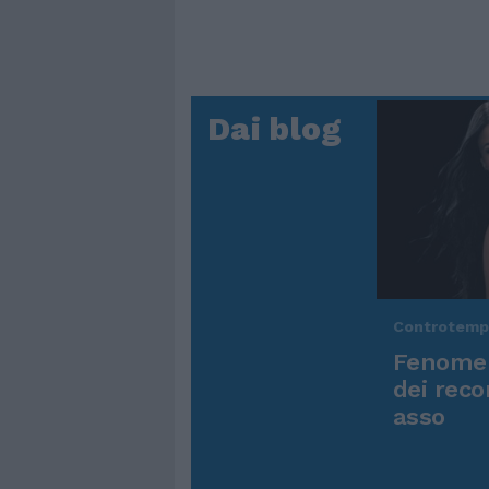
Dai blog
Controtem
Fenomen
dei reco
asso