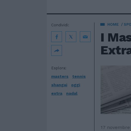
HOME
SP
Condividi:
I Mas
Extra
Esplora:
masters
tennis
shangai
oggi
extra
nadal
17 novembre