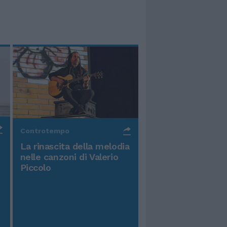
Controtempo
La rinascita della melodia
nelle canzoni di Valerio
Piccolo