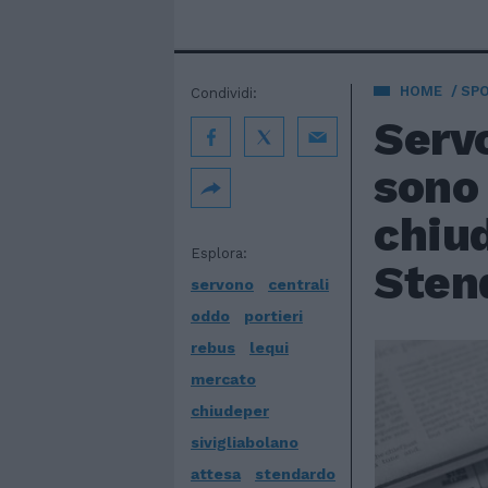
HOME
SP
Condividi:
Servo
sono 
chiud
Esplora:
Sten
servono
centrali
oddo
portieri
rebus
lequi
mercato
chiudeper
sivigliabolano
attesa
stendardo