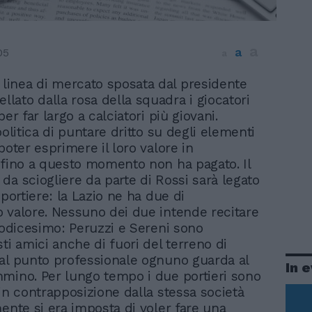
a
a
05
a
 linea di mercato sposata dal presidente
llato dalla rosa della squadra i giocatori
per far largo a calciatori più giovani.
politica di puntare dritto su degli elementi
poter esprimere il loro valore in
 fino a questo momento non ha pagato. Il
da sciogliere da parte di Rossi sarà legato
 portiere: la Lazio ne ha due di
 valore. Nessuno dei due intende recitare
 dodicesimo: Peruzzi e Sereni sono
ti amici anche di fuori del terreno di
al punto professionale ognuno guarda al
In 
mino. Per lungo tempo i due portieri sono
 in contrapposizione dalla stessa società
mente si era imposta di voler fare una