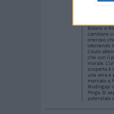
Loreto, altr
virtualmente
trattativa c
di Sebastian
Bolano e Ro
cambiare co
oneroso che
ottenendo il
Couto atten
che con il 
morale. L'u
scoperta è l
una vera e p
mercato a F
Mudingayi d
Pinga. Si s
potenziale 