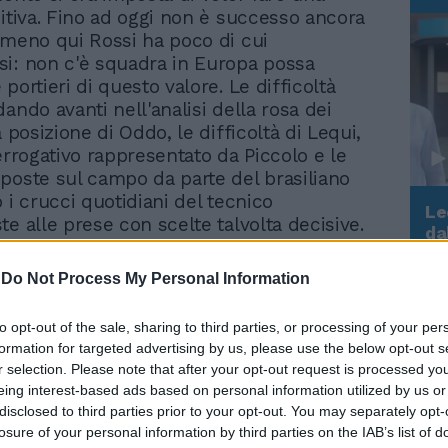
nitiva. Fino ad oggi non è successo ancora
lmeno qui Rossi ha poco di cui
i: non c'è squadra in Europa possa
portieri di questo valore. Le difficoltà
ando avanti nell'analisi della rosa dei
a posizione di Oddo, le difficoltà di Lequi,
errogativo rappresentato da Piccolo e le
poste sul campo da parte del brasiliano
 i crucci quotidiani del tecnico
Le
e alle prese con scelte talvolta decisive.
da
etta un'offerta per lasciar partire Oddo: il
Rudy Giuliani a Come States?
Le
Trump, Meloni e la strategia
a e richiesto di essere ceduto per far
-
Do Not Process My Personal Information
americana
 progetto più ambizioso. Il prossimo sarà
Mondiale di Germania e anche il laterale
to opt-out of the sale, sharing to third parties, or processing of your per
ocarsi al meglio le ultime chances per la
formation for targeted advertising by us, please use the below opt-out s
i una maglia azzurra. La Lazio ha dato in
r selection. Please note that after your opt-out request is processed y
lleri la fascia destra: in prospettiva l'ex
eing interest-based ads based on personal information utilized by us or
ell'Udinese potrebbe essere una valida
disclosed to third parties prior to your opt-out. You may separately opt-
, ma al momento non offre quelle garanzie
losure of your personal information by third parties on the IAB’s list of