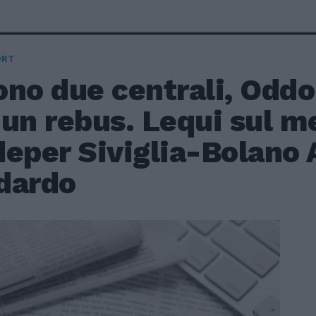
ORT
no due centrali, Oddo 
un rebus. Lequi sul me
eper Siviglia-Bolano 
dardo