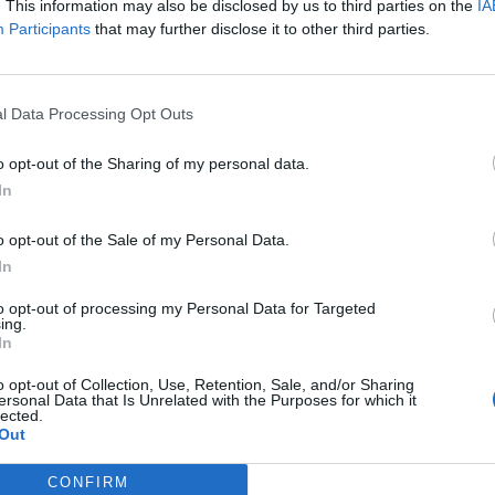
per poter affrontare un'intera stagione da
. This information may also be disclosed by us to third parties on the
IA
Participants
that may further disclose it to other third parties.
le sue spalle c'è Lorenzo De Silvestri, un
o dalle belle speranze: al momento è lui il
dotto del vivaio biancoceleste, ma la
re è tanta e ancora tutta in salita. Le
l Data Processing Opt Outs
ficoltà dell'allenatore laziale riguardano il
trale: l'argentino Lequi dopo quasi un
o opt-out of the Sharing of my personal data.
 ancora a prendere in mano la situazione
In
inire sul mercato, Cribari fino ad oggi è
i sotto delle aspettative mentre Piccolo
o opt-out of the Sale of my Personal Data.
a una grossa incognita: il difensore fino ad
In
cato pochi scampoli di partite amichevoli e
to opt-out of processing my Personal Data for Targeted
 riuscito a valutarne appieno le
ing.
à. La Lazio cerca sul mercato due centrali
In
 stato già trovato l'accordo con Guglielmo
o opt-out of Collection, Use, Retention, Sale, and/or Sharing
el Perugia che fra pochi giorni si
ersonal Data that Is Unrelated with the Purposes for which it
ire al gruppo, ma l'inserimento del
lected.
Out
artenopeo non sarebbe sufficiente per
lacune difensive. La Lazio farà un
CONFIRM
n extremis per cercare di tesserare Di