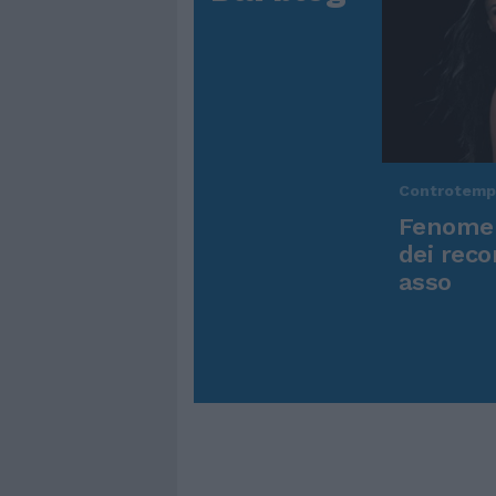
Controtem
Fenomen
dei reco
asso