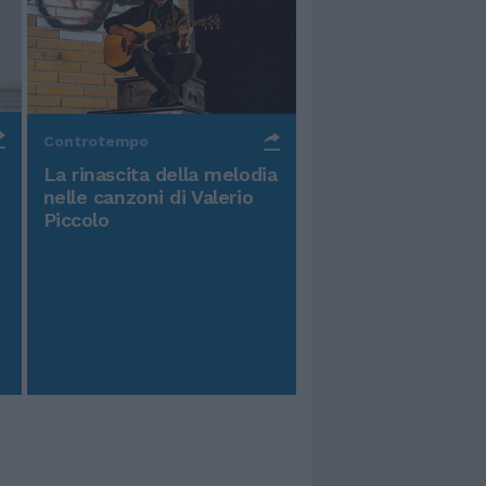
Controtempo
La rinascita della melodia
nelle canzoni di Valerio
Piccolo