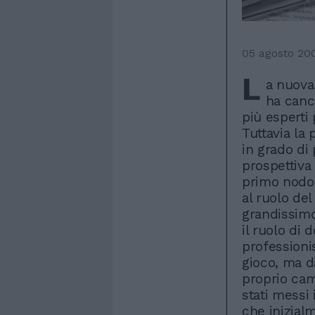
05 agosto 20
L
a nuova
ha cance
più esperti 
Tuttavia la 
in grado di 
prospettiva
primo nodo 
al ruolo del
grandissimo
il ruolo di
professionis
gioco, ma d
proprio cam
stati messi
che inizial