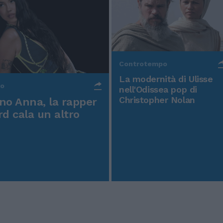
Controtempo
La modernità di Ulisse
po
nell'Odissea pop di
Christopher Nolan
o Anna, la rapper
rd cala un altro