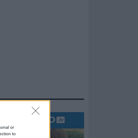
evidenza
sonal or
ection to