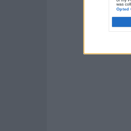
was col
Opted 