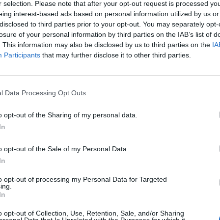
r selection. Please note that after your opt-out request is processed y
eing interest-based ads based on personal information utilized by us or
disclosed to third parties prior to your opt-out. You may separately opt-
losure of your personal information by third parties on the IAB’s list of
. This information may also be disclosed by us to third parties on the
IA
Participants
that may further disclose it to other third parties.
Le
da
l Data Processing Opt Outs
Rudy Giuliani a Come States?
Le
Trump, Meloni e la strategia
o opt-out of the Sharing of my personal data.
americana
In
o opt-out of the Sale of my Personal Data.
In
to opt-out of processing my Personal Data for Targeted
ing.
In
o opt-out of Collection, Use, Retention, Sale, and/or Sharing
ersonal Data that Is Unrelated with the Purposes for which it