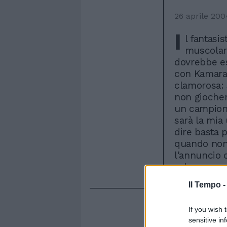
26 aprile 200
I
l fantasi
muscolar
dovrebbe es
con Kamara.
clamorosa: 
non giocherà
un campiona
sarà la mia 
dire basta 
quando non 
l'annuncio 
salvezza».
Il Tempo 
If you wish 
sensitive in