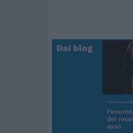
Dai blog
Controtem
Fenomen
dei reco
asso