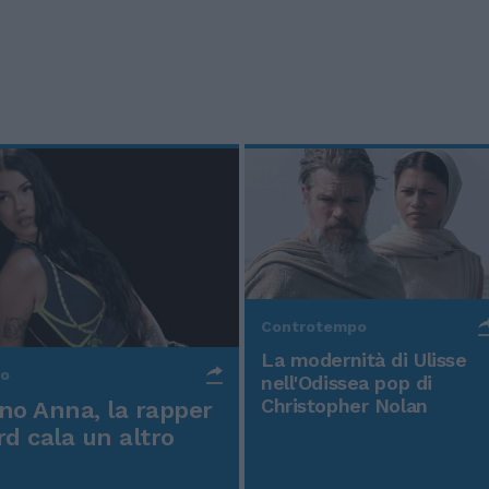
Controtempo
La modernità di Ulisse
po
nell'Odissea pop di
Christopher Nolan
o Anna, la rapper
rd cala un altro