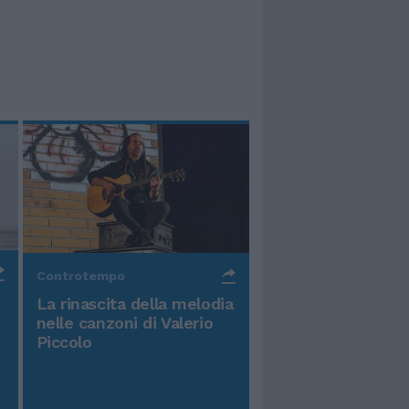
Controtempo
La rinascita della melodia
nelle canzoni di Valerio
Piccolo