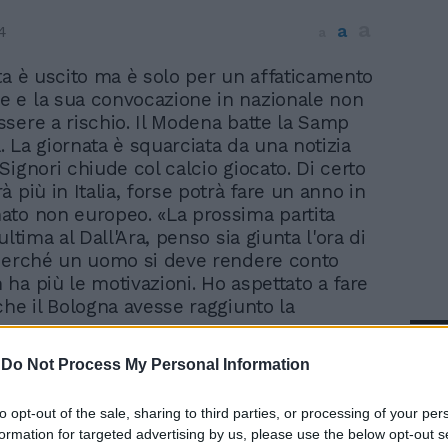
a
a
4
a
sta è uscito ma è solo per un affaticamento
e e la sua convocazione in nazionale non
sere a rischio. Il Modena batte la Samp
 La giornata è squarciata da una notizia
Signori chiude col calcio giocato. Di certo
 più in Italia, forse potrà fare un anno in
to non europeo. «La prossima partita
ultima al Dall'Ara, penso sia giunta l'ora di
perché un uomo si deve rendere conto
ha più le motivazioni. Ho aspettato a fare
che il Bologna avesse raggiunto la
In 
-
Do Not Process My Personal Information
to opt-out of the sale, sharing to third parties, or processing of your per
formation for targeted advertising by us, please use the below opt-out s