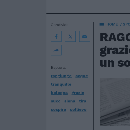
HOME
SP
Condividi:
RAGG
grazi
un so
Esplora:
raggiunge
acque
tranquille
bologna
grazie
succ
siena
tira
sospiro
sollievo