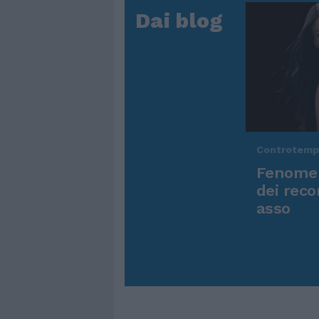
Dai blog
Controtem
Fenomen
dei reco
asso