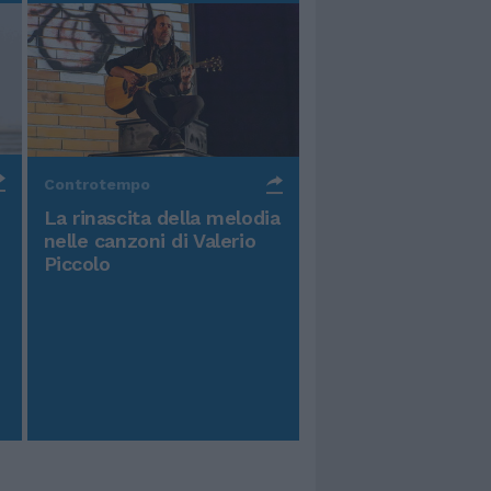
Controtempo
La rinascita della melodia
nelle canzoni di Valerio
Piccolo