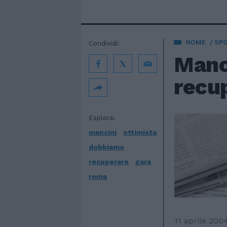
HOME
SP
Condividi:
Manc
recup
Esplora:
mancini
ottimista
dobbiamo
recuperare
gara
roma
11 aprile 200