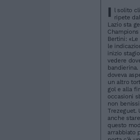
I
l solito c
ripete da
Lazio sta ge
Champions L
Bertini: «Le
le indicazi
inizio stagi
vedere dove 
bandierina.
doveva aspe
un altro to
gol e alla 
occasioni s
non benissi
Trezeguet. 
anche stare
questo modo
arrabbiato 
porta c'è u