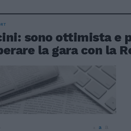
ORT
ini: sono ottimista e 
erare la gara con la 
a
a
4
a