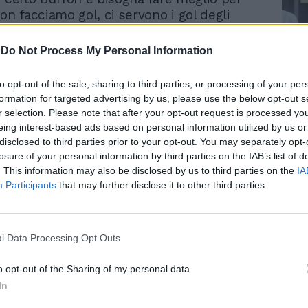
on facciamo gol, ci servono i gol degli
per andare in zona Champions League.
 giocato bene, non poteva fare di più».
-
Do Not Process My Personal Information
olo: «Sono sicuro che riusciremo ad
rti - spiega Mancini - resto ottimista.
Le
to opt-out of the sale, sharing to third parties, or processing of your per
 svantaggio di tre punti dal Parma, l'Inter
da
formation for targeted advertising by us, please use the below opt-out s
assare se vince a Perugia, ma noi
Rudy Giuliani a Come States?
Le
r selection. Please note that after your opt-out request is processed y
Trump, Meloni e la strategia
cuperare una partita contro la Roma.
eing interest-based ads based on personal information utilized by us or
americana
cile ma non è detto che non riusciremo a
disclosed to third parties prior to your opt-out. You may separately opt-
el derby». Ultimo capitolo, l'errore fatale
losure of your personal information by third parties on the IAB’s list of
. This information may also be disclosed by us to third parties on the
IA
di Trezeguet: «Abbiamo permesso a
Participants
that may further disclose it to other third parties.
di crossare tranquillamente. Ma anche in
abbiamo chiuso come si doveva sul
uò starci anche se dobbiamo essere più
riuscire a centrare l'obiettivo finale. Nelle
l Data Processing Opt Outs
are bisogna cercare di fare tredici punti
 per arrivare a quota sessanta che secondo
o opt-out of the Sharing of my personal data.
à l'accesso ai preliminari della coppa più
In
'altro fronte Lippi è soddisfatto della