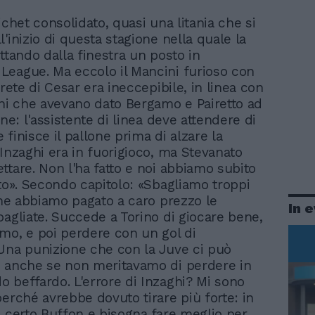
lichet consolidato, quasi una litania che si
ll'inizio di questa stagione nella quale la
ttando dalla finestra un posto in
eague. Ma eccolo il Mancini furioso con
 rete di Cesar era ineccepibile, in linea con
oni che avevano dato Bergamo e Pairetto ad
one: l'assistente di linea deve attendere di
finisce il pallone prima di alzare la
 Inzaghi era in fuorigioco, ma Stevanato
ttare. Non l'ha fatto e noi abbiamo subito
rto». Secondo capitolo: «Sbagliamo troppi
fine abbiamo pagato a caro prezzo le
In 
bagliate. Succede a Torino di giocare bene,
mo, e poi perdere con un gol di
Una punizione che con la Juve ci può
 anche se non meritavamo di perdere in
 beffardo. L'errore di Inzaghi? Mi sono
perché avrebbe dovuto tirare più forte: in
n certo Buffon e bisogna fare meglio per