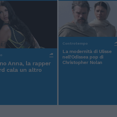
Controtempo
La modernità di Ulisse
po
nell'Odissea pop di
Christopher Nolan
o Anna, la rapper
rd cala un altro