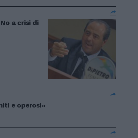
No a crisi di
iti e operosi»