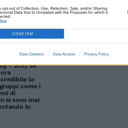
o opt-out of Collection, Use, Retention, Sale, and/or Sharing
ersonal Data that Is Unrelated with the Purposes for which it
lected.
Out
oli»
CONFIRM
Data Deletion
Data Access
Privacy Policy
ny - 2cd) Se
cora
credibile lo
gruppi come i
nni di
on si sono mai
estando in