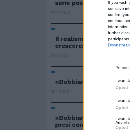
serie positiva».
If you wish 
sensitive in
27/11/2011
confirm you
continue se
information 
further disc
Il realismo di Juan: «D
participants
crescere»
Downstream 
27/11/2011
Persona
«Dobbiamo farci trovar
I want t
Opted 
06/11/2011
I want t
Opted 
«Dobbiamo rispettare gl
I want 
Advertis
presi con l'Europa»
Opted 