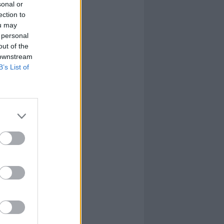
sonal or
ection to
ou may
 personal
out of the
 downstream
B’s List of