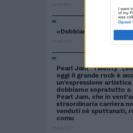
31/10/2011
I want t
of my P
was col
Opted 
«Dobbiamo farcela da s
30/10/2011
Pearl Jam "Twenty" (So
oggi il grande rock è an
un'espressione artistica 
dobbiamo sopratutto a 
Pearl Jam, che in vent'a
straordinaria carriera n
venduti nè sputtanati, r
comu
25/09/2011