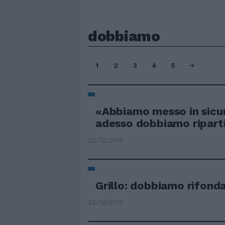
dobbiamo
1
2
3
4
5
«Abbiamo messo in sicur
adesso dobbiamo riparti
23/12/2012
Grillo: dobbiamo rifond
23/12/2012