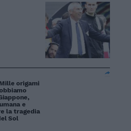
Mille origami
dobbiamo
 Giappone,
 umana e
e la tragedia
del Sol