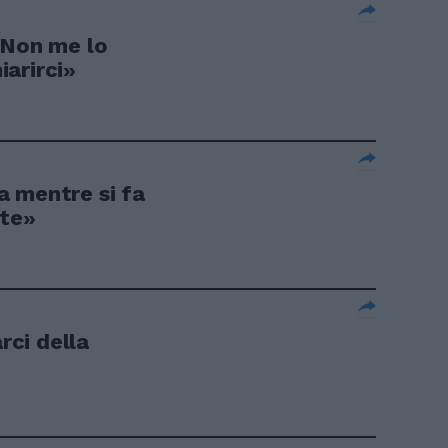
«Non me lo
arirci»
 mentre si fa
ste»
ci della