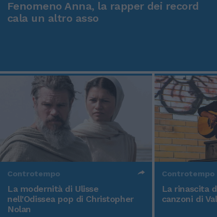
Fenomeno Anna, la rapper dei record
cala un altro asso
Controtempo
Controtempo
La modernità di Ulisse
La rinascita 
nell'Odissea pop di Christopher
canzoni di Va
Nolan