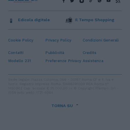
Edicola digitale
Il Tempo Shopping
Cookie Policy
Privacy Policy
Condizioni Generali
Contatti
Pubblicità
Credits
Modello 231
Preferenze Privacy
Assistenza
Sede legale: Piazza Colonna, 366 - 00187 Roma CF e P. Iva e
Iscriz. Registro Imprese Roma: 13486391009 REA Roma n°
1450962 Cap. Sociale € 25.000,00 i.v. © Copyright IlTempo. Srl -
ISSN (sito web): 1721-4084
TORNA SU