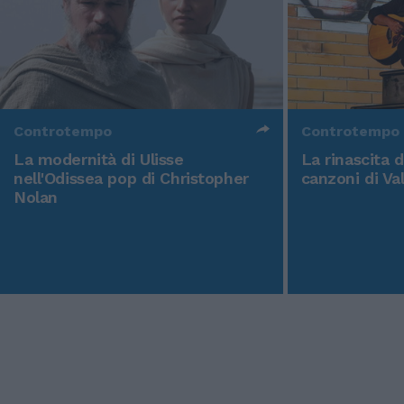
Controtempo
Controtempo
La modernità di Ulisse
La rinascita 
nell'Odissea pop di Christopher
canzoni di Va
Nolan