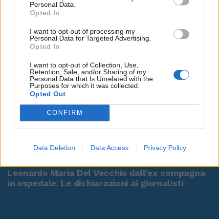
Personal Data.
Opted In
I want to opt-out of processing my
Personal Data for Targeted Advertising.
Opted In
I want to opt-out of Collection, Use,
Retention, Sale, and/or Sharing of my
Personal Data that Is Unrelated with the
Purposes for which it was collected.
Opted Out
CONFIRM
00:00
01:16
Data Deletion
Data Access
Privacy Policy
Leonardo Maria Del Vecchio dall'ex compagna
in ospedale. Le dichiarazioni ai giornalisti