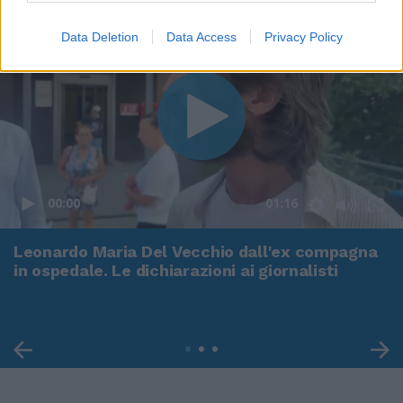
Data Deletion
Data Access
Privacy Policy
00:00
01:16
Leonardo Maria Del Vecchio dall'ex compagna
in ospedale. Le dichiarazioni ai giornalisti