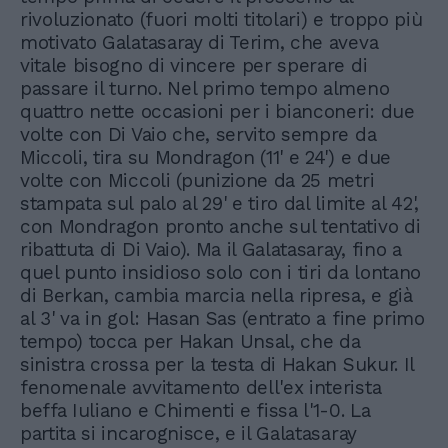
rivoluzionato (fuori molti titolari) e troppo più
motivato Galatasaray di Terim, che aveva
vitale bisogno di vincere per sperare di
passare il turno. Nel primo tempo almeno
quattro nette occasioni per i bianconeri: due
volte con Di Vaio che, servito sempre da
Miccoli, tira su Mondragon (11' e 24') e due
volte con Miccoli (punizione da 25 metri
stampata sul palo al 29' e tiro dal limite al 42',
con Mondragon pronto anche sul tentativo di
ribattuta di Di Vaio). Ma il Galatasaray, fino a
quel punto insidioso solo con i tiri da lontano
di Berkan, cambia marcia nella ripresa, e già
al 3' va in gol: Hasan Sas (entrato a fine primo
tempo) tocca per Hakan Unsal, che da
sinistra crossa per la testa di Hakan Sukur. Il
fenomenale avvitamento dell'ex interista
beffa Iuliano e Chimenti e fissa l'1-0. La
partita si incarognisce, e il Galatasaray