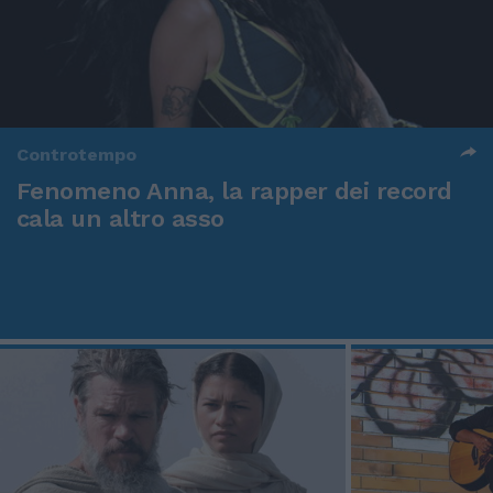
Controtempo
Fenomeno Anna, la rapper dei record
cala un altro asso