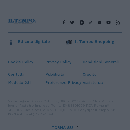
Edicola digitale
Il Tempo Shopping
Cookie Policy
Privacy Policy
Condizioni Generali
Contatti
Pubblicità
Credits
Modello 231
Preferenze Privacy
Assistenza
Sede legale: Piazza Colonna, 366 - 00187 Roma CF e P. Iva e
Iscriz. Registro Imprese Roma: 13486391009 REA Roma n°
1450962 Cap. Sociale € 25.000,00 i.v. © Copyright IlTempo. Srl -
ISSN (sito web): 1721-4084
TORNA SU