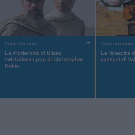
Controtempo
Controtempo
La modernità di Ulisse
La rinascita 
nell'Odissea pop di Christopher
canzoni di Va
Nolan