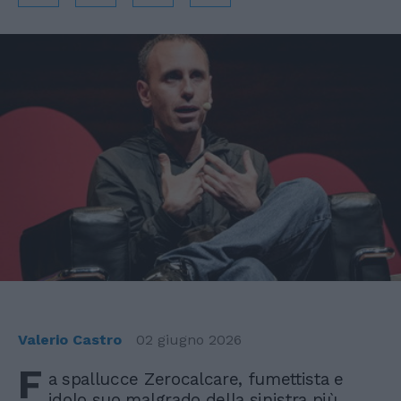
Valerio Castro
02 giugno 2026
F
a spallucce Zerocalcare, fumettista e
idolo suo malgrado della sinistra più