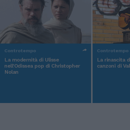
Controtempo
Controtempo
La modernità di Ulisse
La rinascita 
nell'Odissea pop di Christopher
canzoni di Va
Nolan