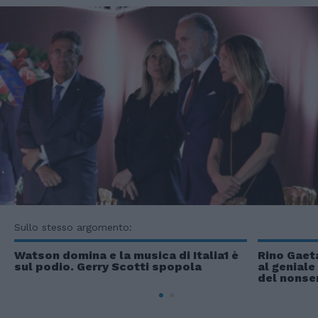
Sullo stesso argomento:
Watson domina e la musica di Italia1 è
Rino Gaet
sul podio. Gerry Scotti spopola
al genial
del nonse