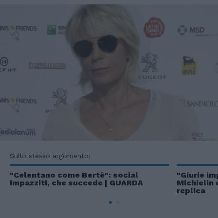
Sullo stesso argomento:
"Celentano come Bertè": social
"Giurie im
impazziti, che succede | GUARDA
Michielin 
replica