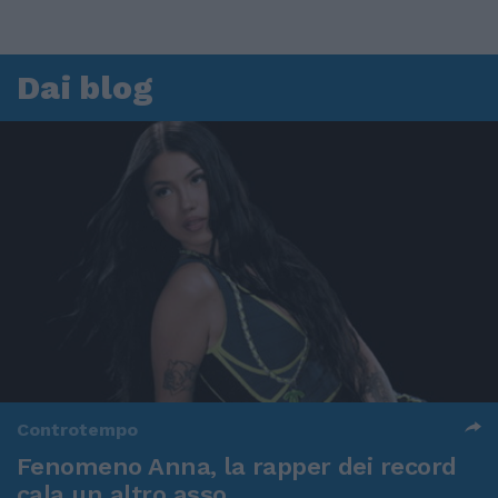
Dai blog
Controtempo
Fenomeno Anna, la rapper dei record
cala un altro asso