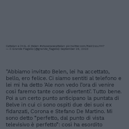
Cattelan e l'ASL di Belen
#staseracecattelan
pic.twitter.com/RaW2soJYH7
— Il Grande Flagello (@grande_flagello)
September 26, 2023
"Abbiamo invitato Belen, lei ha accettato,
bello, ero felice. Ci siamo sentiti al telefono e
lei mi ha detto 'Ale non vedo l’ora di venire
così faremo tante cose divertenti'. Tutto bene.
Poi a un certo punto anticipano la puntata di
Belve in cui ci sono ospiti due dei suoi ex
fidanzati, Corona e Stefano De Martino. Mi
sono detto “perfetto, dal punto di vista
televisivo è perfetto”: così ha esordito