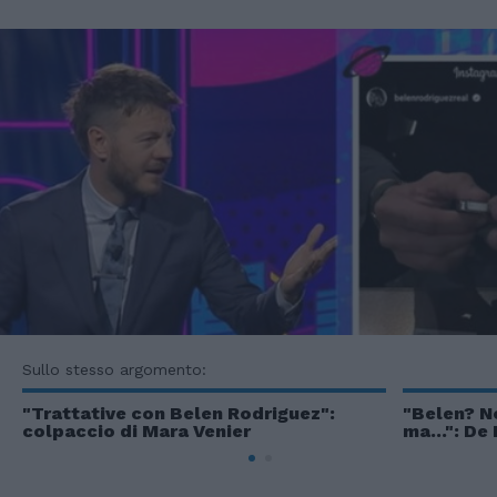
Sullo stesso argomento:
"Trattative con Belen Rodriguez":
"Belen? N
colpaccio di Mara Venier
ma...": De