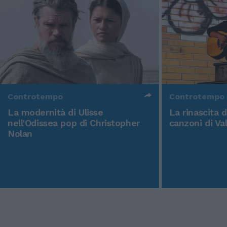
Controtempo
Controtempo
La modernità di Ulisse
La rinascita 
nell'Odissea pop di Christopher
canzoni di Va
Nolan