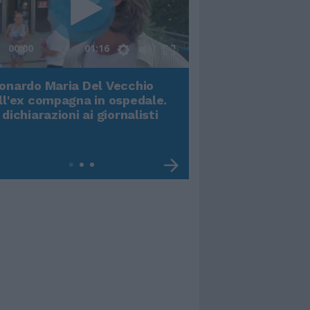
00:00
01:16
onardo Maria Del Vecchio
Terremoto, viene g
ll'ex compagna in ospedale.
video impressiona
 dichiarazioni ai giornalisti