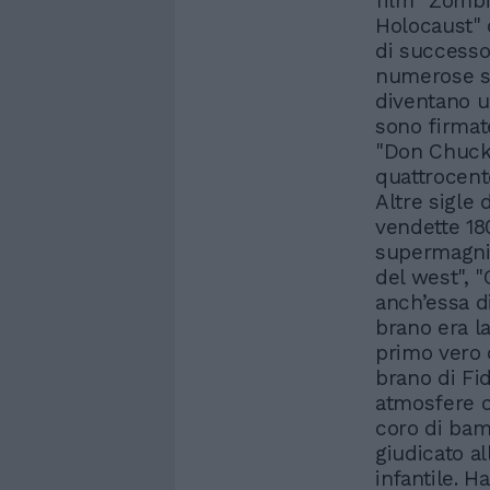
film "Zombi
Holocaust" 
di successo,
numerose si
diventano un
sono firmate
"Don Chuck 
quattrocento
Altre sigle
vendette 18
supermagnif
del west", "
anch’essa d
brano era la
primo vero 
brano di Fi
atmosfere c
coro di bamb
giudicato a
infantile. 