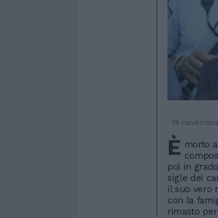
19 novembr
È
morto a
composi
poi in grado
sigle dei c
il suo vero
con la famig
rimasto per 