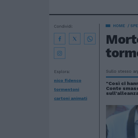
HOME
SPE
Condividi:
Morto
torm
Sullo stesso a
Esplora:
nico fidenco
"Così ci han
Conte smasc
tormentoni
sull'alleanz
cartoni animati