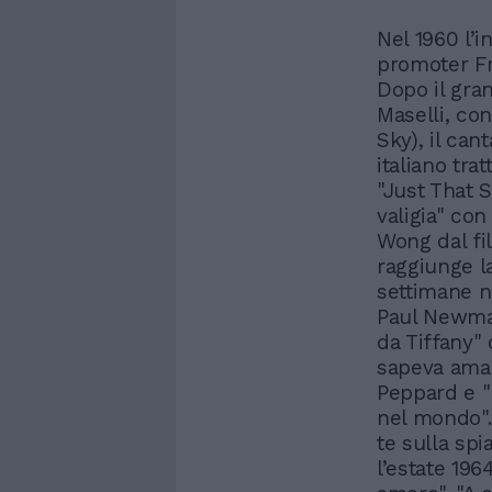
Nel 1960 l’i
promoter Fr
Dopo il gran
Maselli, co
Sky), il cant
italiano tra
"Just That 
valigia" con
Wong dal f
raggiunge l
settimane n
Paul Newman
da Tiffany"
sapeva ama
Peppard e "
nel mondo". 
te sulla spi
l’estate 19