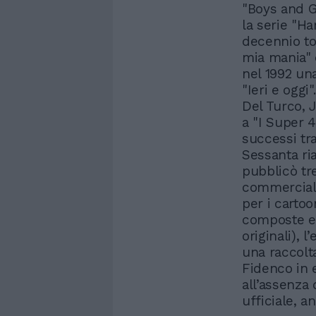
"Boys and G
la serie "H
decennio t
mia mania" d
nel 1992 una
"Ieri e oggi
Del Turco, 
a "I Super 4
successi tra
Sessanta ri
pubblicò tr
commerciale
per i carto
composte e 
originali), 
una raccolta
Fidenco in 
all’assenza
ufficiale, a