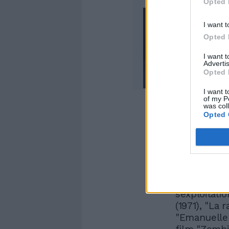
Opted 
I want t
Opted 
I want 
Advertis
Opted 
I want t
of my P
was col
Opted 
Negli anni s
colonne son
dallo spagh
per "All’omb
sexploitati
(1971), "La 
"Emanuelle 