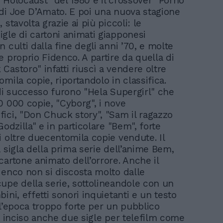
 Holocaust" del 1980 e il crossover "Porno
di Joe D’Amato. E poi una nuova stagione
 stavolta grazie ai più piccoli: le
gle di cartoni animati giapponesi
 culti dalla fine degli anni ’70, e molte
 proprio Fidenco. A partire da quella di
Castoro" infatti riuscì a vendere oltre
mila copie, riportandolo in classifica.
 di successo furono "Hela Supergirl" che
0 000 copie, "Cyborg", i nove
ici, "Don Chuck story", "Sam il ragazzo
Godzilla" e in particolare "Bem", forte
i oltre duecentomila copie vendute. Il
 sigla della prima serie dell’anime Bem,
cartone animato dell’orrore. Anche il
denco non si discosta molto dalle
upe della serie, sottolineandole con un
ini, effetti sonori inquietanti e un testo
ll’epoca troppo forte per un pubblico
Ha inciso anche due sigle per telefilm come