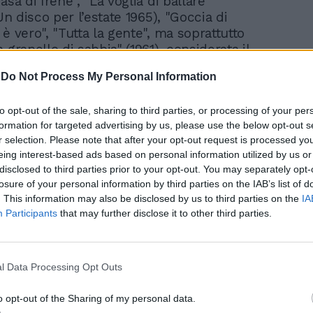
asa di Irene", "La voglia di ballare"
 Un disco per l’estate 1965), "Goccia di
è vero", "Tutta la gente", ma soprattutto
 granello di sabbia" (1961), considerata il
io di tormentone estivo italiano della
-
Do Not Process My Personal Information
a in classifica per 14 settimane e il primo
perare in Italia il milione di copie vendute
to opt-out of the sale, sharing to third parties, or processing of your per
e addirittura il milione e mezzo), tutti
formation for targeted advertising by us, please use the below opt-out s
etichetta RCA Italiana. Poi, anche per il
r selection. Please note that after your opt-out request is processed y
hivo, la fama di Fidenco si dirada, con
eing interest-based ads based on personal information utilized by us or
ecipazione al Festival di Sanremo nel 1967,
disclosed to third parties prior to your opt-out. You may separately opt-
ò segnata dal tragico suicidio di Tenco, in
losure of your personal information by third parties on the IAB’s list of
una giovane Cher.
. This information may also be disclosed by us to third parties on the
IA
Participants
that may further disclose it to other third parties.
l Data Processing Opt Outs
o opt-out of the Sharing of my personal data.