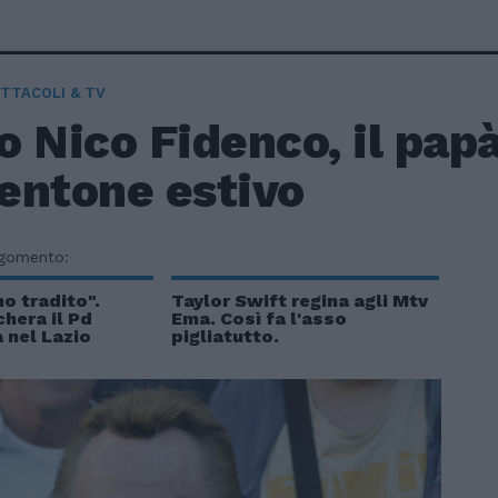
TTACOLI & TV
 Nico Fidenco, il pap
entone estivo
rgomento:
no tradito".
Taylor Swift regina agli Mtv
hera il Pd
Ema. Così fa l'asso
a nel Lazio
pigliatutto.