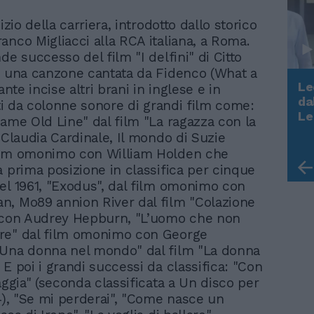
nizio della carriera, introdotto dallo storico
anco Migliacci alla RCA italiana, a Roma.
de successo del film "I delfini" di Citto
n una canzone cantata da Fidenco (What a
Le
ante incise altri brani in inglese e in
da
tti da colonne sonore di grandi film come:
Rudy Giuliani a Come States?
Le
Same Old Line" dal film "La ragazza con la
Trump, Meloni e la strategia
 Claudia Cardinale, Il mondo di Suzie
americana
ilm omonimo con William Holden che
a prima posizione in classifica per cinque
el 1961, "Exodus", dal film omonimo con
, Mo89 annion River dal film "Colazione
 con Audrey Hepburn, "L’uomo che non
re" dal film omonimo con George
Una donna nel mondo" dal film "La donna
E poi i grandi successi da classifica: "Con
aggia" (seconda classificata a Un disco per
64), "Se mi perderai", "Come nasce un