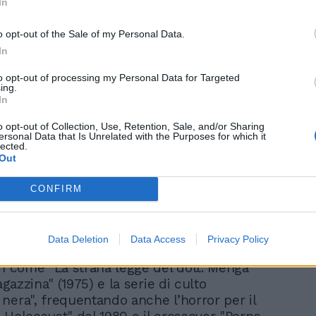
In
Maneskin candidati ai
Grammy, ecco chi sfidano
o opt-out of the Sale of my Personal Data.
In
to opt-out of processing my Personal Data for Targeted
ing.
In
o opt-out of Collection, Use, Retention, Sale, and/or Sharing
ersonal Data that Is Unrelated with the Purposes for which it
lected.
Out
CONFIRM
uccessivi si dedica soprattutto alle
ore, con una varietà incredibile di generi:
etti-western (la prima colonna sonora fu
Data Deletion
Data Access
Privacy Policy
ra di una colt") ai film della cosiddetta
on come "La strana legge del dott. Menga"
ragazzina" (1975) e la serie di culto
nera", frequentando anche l’horror per il