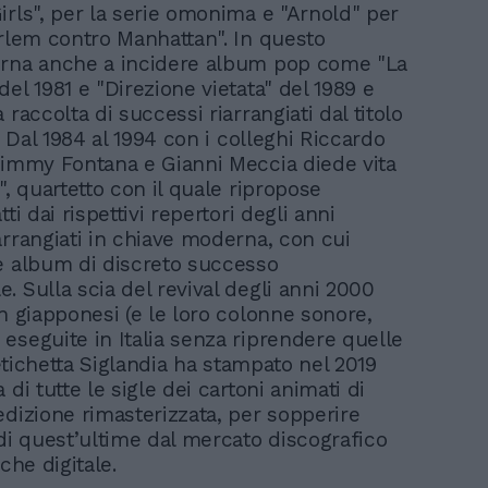
irls", per la serie omonima e "Arnold" per
arlem contro Manhattan". In questo
orna anche a incidere album pop come "La
el 1981 e "Direzione vietata" del 1989 e
 raccolta di successi riarrangiati dal titolo
". Dal 1984 al 1994 con i colleghi Riccardo
Jimmy Fontana e Gianni Meccia diede vita
", quartetto con il quale ripropose
tti dai rispettivi repertori degli anni
arrangiati in chiave moderna, con cui
e album di discreto successo
. Sulla scia del revival degli anni 2000
on giapponesi (e le loro colonne sonore,
eseguite in Italia senza riprendere quelle
l’etichetta Siglandia ha stampato nel 2019
 di tutte le sigle dei cartoni animati di
edizione rimasterizzata, per sopperire
 di quest’ultime dal mercato discografico
nche digitale.