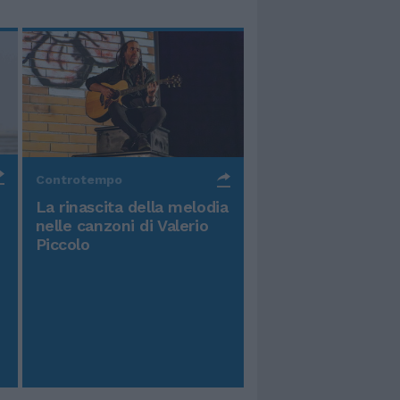
Controtempo
La rinascita della melodia
nelle canzoni di Valerio
Piccolo