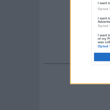
I want t
Opted 
I want 
Advertis
Opted 
I want t
of my P
was col
Opted 