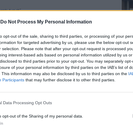
iventa duro eh”
atYfhM
ContiAndrea)
February 20, 2022
-
Do Not Process My Personal Information
to delle due conduttrici si è rivolta alla
e ha detto: “Michela te lo giuro, mamma
to opt-out of the sale, sharing to third parties, or processing of your per
te, è l’ultima volta che racconto una
formation for targeted advertising by us, please use the below opt-out s
 mai più”. E con il suo fare allegro e una
r selection. Please note that after your opt-out request is processed y
Le
mica ha detto: “Due amici si incontrano e
eing interest-based ads based on personal information utilized by us or
da
h.. lo sai che… niente… avrei bisogno di
Rudy Giuliani a Come States?
disclosed to third parties prior to your opt-out. You may separately opt-
Le
lì del viagra.. ma va là.. è un farmaco… c’è
Trump, Meloni e la strategia
losure of your personal information by third parties on the IAB’s list of
naturale che funziona benissimo: il pane!
americana
. This information may also be disclosed by us to third parties on the
IA
mangiare tanto, tanto. Ma funziona? Eh
Participants
that may further disclose it to other third parties.
non ho più problemi. Questo corre dal
ra e dice: cinque kg di pane. E quello: oh
e poi ti diventa duro! Allora 10 kg!”. Un
l Data Processing Opt Outs
 "a luci rosse" che ha fatto sorridere lo
lespettatori.
o opt-out of the Sharing of my personal data.
In