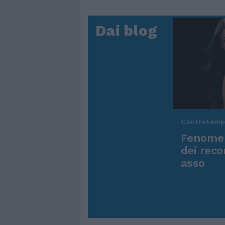
Dai blog
Controtem
Fenomen
dei reco
asso