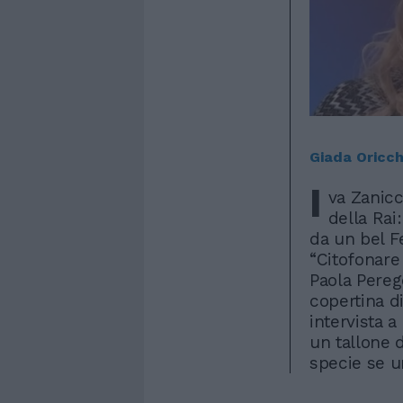
Giada Oricch
I
va Zanic
della Rai:
da un bel Fe
“Citofonare
Paola Perego
copertina di
intervista a
un tallone d
specie se u