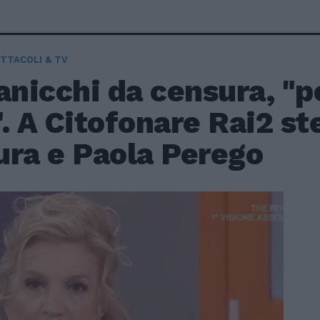
TTACOLI & TV
anicchi da censura, "p
". A Citofonare Rai2 s
ura e Paola Perego