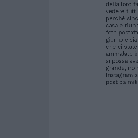
della loro f
vedere tutti
perché sinc
casa e riuni
foto postata
giorno e sia
che ci stat
ammalato è 
si possa ave
grande, non
Instagram si
post da mili