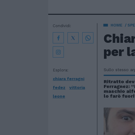
HOME
SPE
Condividi:
Chiar
per l
Sullo stesso a
Esplora:
chiara ferragni
Ritratto dev
Ferragnez: 
fedez
vittoria
maschio alfe
lo farò fuori
leone