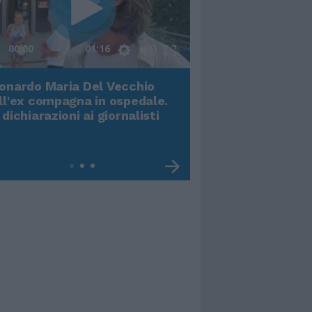
00:00
01:16
onardo Maria Del Vecchio
Terremoto, viene g
ll'ex compagna in ospedale.
video impressiona
 dichiarazioni ai giornalisti