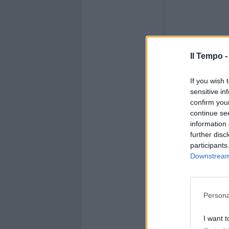
Il Tempo 
If you wish 
sensitive in
confirm you
continue se
Visualizza ques
information 
further disc
participants
Downstream 
Persona
I want t