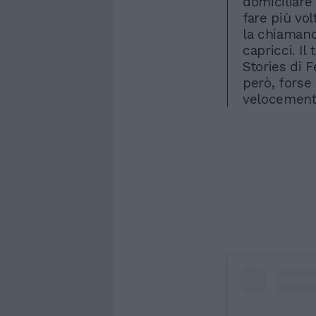
domiciliare
fare più vol
la chiamano 
capricci. Il
Stories di 
però, forse
velocemente