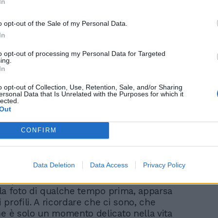
In
o opt-out of the Sale of my Personal Data.
ondiviso da Chiara Ferragni ✨ (@chiaraferragni)
In
to opt-out of processing my Personal Data for Targeted
ing.
In
o opt-out of Collection, Use, Retention, Sale, and/or Sharing
ersonal Data that Is Unrelated with the Purposes for which it
lected.
Out
vece, non accennava a migliorare. Così
CONFIRM
erico hanno deciso di riportarla in
e la piccola si trova tutt’ora. Momenti di
ensiero alla bambina che respira male. Così
Data Deletion
Data Access
Privacy Policy
per 48 ore sono spariti dai loro profili
po presi dalle condizioni di salute di
i la foto di qualche tempo prima, apparsa
vi profili. A ricordare che ci sono, che
he è solo un momento delicato nella vita