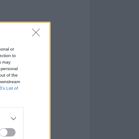
sonal or
ection to
ou may
 personal
out of the
 downstream
B’s List of