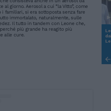
 che consisteva anche in un aerosol da
te al giorno. Aerosol a cui “la Vitto”, come
i familiari, si era sottoposta senza fare
 tutto immortalato, naturalmente, sulle
Fedez. Il tutto in tandem con Leone che,
 perché più grande ha reagito più
Le
 alle cure.
da
Rudy Giuliani a Come States?
Le
Trump, Meloni e la strategia
americana