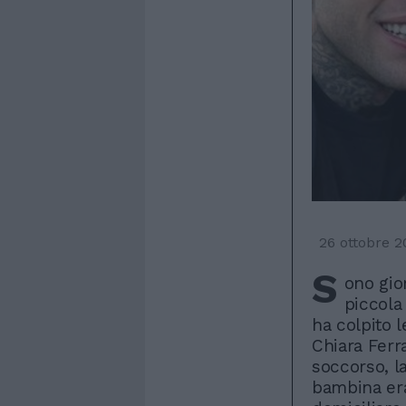
26 ottobre 2
S
ono gio
piccola 
ha colpito l
Chiara Ferr
soccorso, la
bambina era