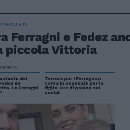
TTACOLI & TV
a Ferragni e Fedez anc
a piccola Vittoria
rgomento:
astante dei
Terrore per i Ferragnez:
“Fedez un
corsa in ospedale per la
tta. La Ferragni
figlia. Ore di panico sui
”
social