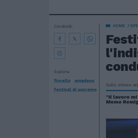
HOME
SPE
Condividi:
Fest
l'ind
condu
Esplora:
fiorello
amadeus
Sullo stesso a
festival di sanremo
"Il lavoro mi
Memo Remigi 