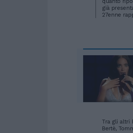
quanto ripor
già present
27enne rap
Tra gli altr
Bertè, Tomm