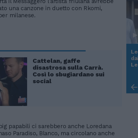
ta il Messaggero l'artista friulana avrebbe
ato una canzone in duetto con Rkomi,
per milanese.
Le
da
Cattelan, gaffe
Rudy Giuliani a Come States?
Le
disastrosa sulla Carrà.
Trump, Meloni e la strategia
Così lo sbugiardano sui
americana
social
i big papabili ci sarebbero anche Loredana
aso Paradiso, Blanco, ma circolano anche