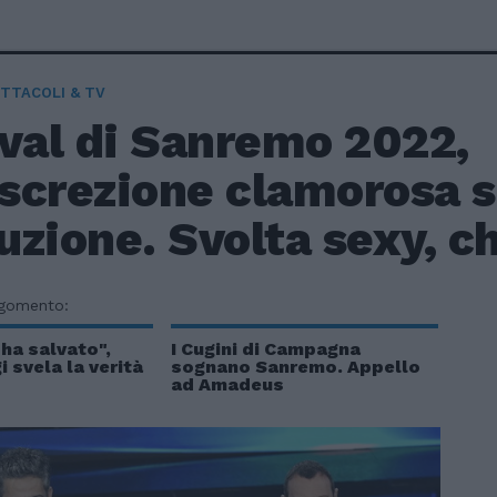
TTACOLI & TV
ival di Sanremo 2022,
iscrezione clamorosa s
zione. Svolta sexy, chi
rgomento:
 ha salvato",
I Cugini di Campagna
svela la verità
sognano Sanremo. Appello
ad Amadeus