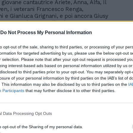
 giovane cantautrice Ariete, Anna, Alfa, Il
en, i veterani Francesco Renga,
i e Gianluca Grignani, e poi ancora Giusy
lcenera e Simona Molinari ma
en Consoli.
-
Do Not Process My Personal Information
to opt-out of the sale, sharing to third parties, or processing of your per
formation for targeted advertising by us, please use the below opt-out s
r selection. Please note that after your opt-out request is processed y
eing interest-based ads based on personal information utilized by us or
disclosed to third parties prior to your opt-out. You may separately opt-
Malgioglio contro Alba
losure of your personal information by third parties on the IAB’s list of
Parietti, scontro di fuoco
. This information may also be disclosed by us to third parties on the
IA
a Tale e Quale Show
Participants
that may further disclose it to other third parties.
l Data Processing Opt Outs
o opt-out of the Sharing of my personal data.