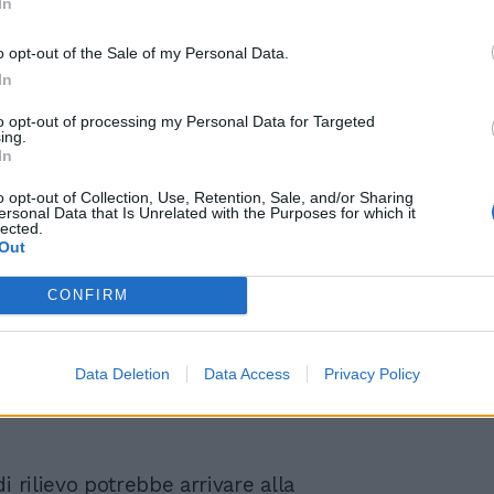
In
e indie attenzione a Zen Circus e Marlene
e per il pop in lizza Zero Assoluto,
o opt-out of the Sale of my Personal Data.
mdabash. Si parla anche di Federico Rossi,
In
nnarino e l’Orchestraccia.
to opt-out of processing my Personal Data for Targeted
ing.
In
o opt-out of Collection, Use, Retention, Sale, and/or Sharing
ersonal Data that Is Unrelated with the Purposes for which it
lected.
I Cugini di Campagna
Out
sognano Sanremo.
Appello ad Amadeus
CONFIRM
Data Deletion
Data Access
Privacy Policy
i rilievo potrebbe arrivare alla