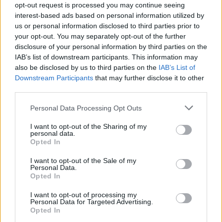
Cosa ricordate dei Festival del passato.
opt-out request is processed you may continue seeing
«Il Festival ha fatto un grandissimo salto di
interest-based ads based on personal information utilized by
qualità negli ultimi anni ed è tornato a
us or personal information disclosed to third parties prior to
rappresentare lo stato attuale della musica
your opt-out. You may separately opt-out of the further
disclosure of your personal information by third parties on the
italiana, in tutta la sua contemporaneità. Per
IAB’s list of downstream participants. This information may
me è tutto abbastanza nuovo, sto scoprendo
also be disclosed by us to third parties on the
IAB’s List of
ritualità fantastiche di questa grande
Downstream Participants
that may further disclose it to other
tradizione. Confesso che la canzone che
third parties.
ricordo maggiormente è quella dei Gazosa,
che vinsero nella categoria giovani, del 2001
Personal Data Processing Opt Outs
WWW Mi piaci tu».
I want to opt-out of the Sharing of my
M:
«Potrebbe sembrare assurdo ma il ricordo
personal data.
del mio primo Sanremo è sempre del 2001.
Opted In
Avevo 6 anni ma sono rimasta veramente
I want to opt-out of the Sale of my
fulminata dai Bluvertigo e Morgan. Lui
Personal Data.
truccato al viso e le mani, un’immagine che
Opted In
non dimenticherò».<QA0>
I want to opt-out of processing my
Personal Data for Targeted Advertising.
Opted In