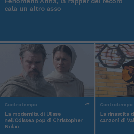
Fenomeno Anna, la rapper dei record
cala un altro asso
Controtempo
Controtempo
La modernità di Ulisse
La rinascita 
nell'Odissea pop di Christopher
canzoni di Va
Nolan