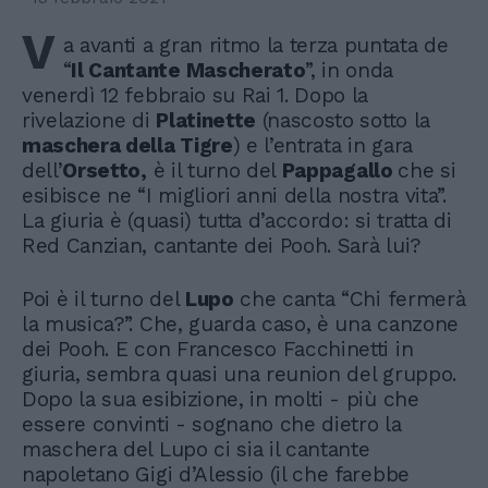
V
a avanti a gran ritmo la terza puntata de
“
Il Cantante Mascherato
”, in onda
venerdì 12 febbraio su Rai 1. Dopo la
rivelazione di
Platinette
(nascosto sotto la
maschera della Tigre
) e l’entrata in gara
dell’
Orsetto,
è il turno del
Pappagallo
che si
esibisce ne “I migliori anni della nostra vita”.
La giuria è (quasi) tutta d’accordo: si tratta di
Red Canzian, cantante dei Pooh. Sarà lui?
Poi è il turno del
Lupo
che canta “Chi fermerà
la musica?”. Che, guarda caso, è una canzone
dei Pooh. E con Francesco Facchinetti in
giuria, sembra quasi una reunion del gruppo.
Dopo la sua esibizione, in molti - più che
essere convinti - sognano che dietro la
maschera del Lupo ci sia il cantante
napoletano Gigi d’Alessio (il che farebbe