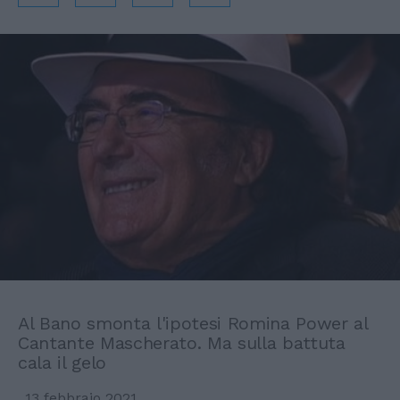
Al Bano smonta l'ipotesi Romina Power al
Cantante Mascherato. Ma sulla battuta
cala il gelo
13 febbraio 2021