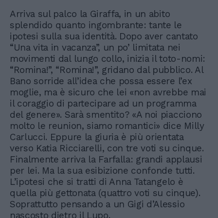
Arriva sul palco la Giraffa, in un abito
splendido quanto ingombrante: tante le
ipotesi sulla sua identità. Dopo aver cantato
“Una vita in vacanza”, un po’ limitata nei
movimenti dal lungo collo, inizia il toto-nomi:
“Romina!”, “Romina!”, gridano dal pubblico. Al
Bano sorride all’idea che possa essere l’ex
moglie, ma è sicuro che lei «non avrebbe mai
il coraggio di partecipare ad un programma
del genere». Sarà smentito? «A noi piacciono
molto le reunion, siamo romantici» dice Milly
Carlucci. Eppure la giuria è più orientata
verso Katia Ricciarelli, con tre voti su cinque.
Finalmente arriva la Farfalla: grandi applausi
per lei. Ma la sua esibizione confonde tutti.
L’ipotesi che si tratti di Anna Tatangelo è
quella più gettonata (quattro voti su cinque).
Soprattutto pensando a un Gigi d’Alessio
nascosto dietro il Lupo.