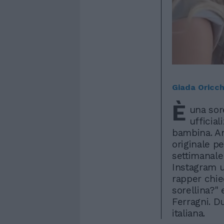
Giada Oricch
È
una sor
ufficial
bambina. A
originale pe
settimanale
Instagram u
rapper chie
sorellina?" e
Ferragni. D
italiana.