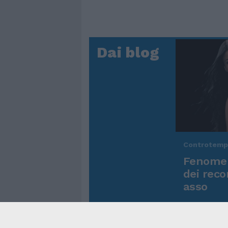
Dai blog
Controtem
Fenomen
dei reco
asso