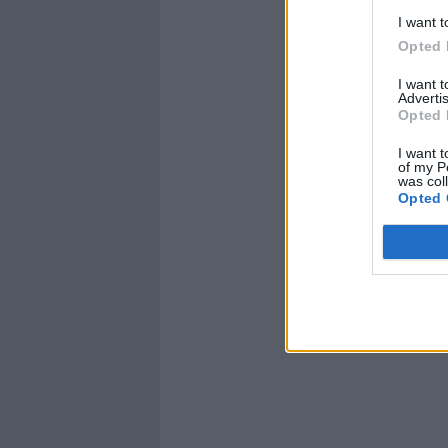
I want t
Opted 
Sorellina in arriv
I want 
Advertis
Un post condivis
Opted 
I want t
of my P
was col
Opted 