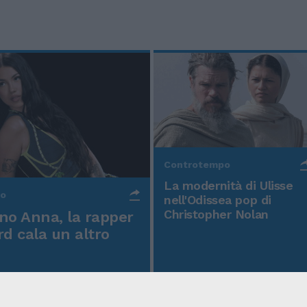
Controtempo
La modernità di Ulisse
po
nell'Odissea pop di
Christopher Nolan
o Anna, la rapper
rd cala un altro