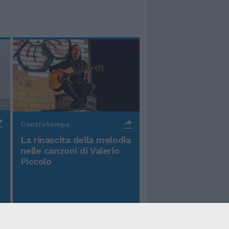
Controtempo
La rinascita della melodia
nelle canzoni di Valerio
Piccolo