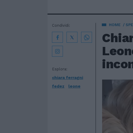
HOME
SPE
Condividi:
Chiar
Leone
incon
Esplora:
chiara ferragni
fedez
leone