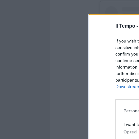
Il Tempo 
If you wish 
sensitive in
confirm you
continue se
information 
further disc
participants
Downstream 
Visualizza ques
Persona
I want t
Opted 