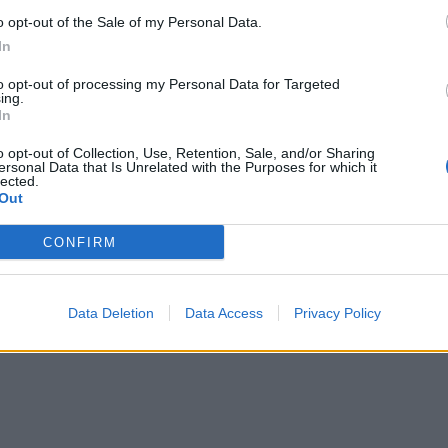
o opt-out of the Sale of my Personal Data.
In
o
to opt-out of processing my Personal Data for Targeted
ing.
o da
FEDEZ
(@fedez) in data:
12 Ott 2020 alle ore 1:04 PDT
In
o opt-out of Collection, Use, Retention, Sale, and/or Sharing
ersonal Data that Is Unrelated with the Purposes for which it
lected.
Out
CONFIRM
Data Deletion
Data Access
Privacy Policy