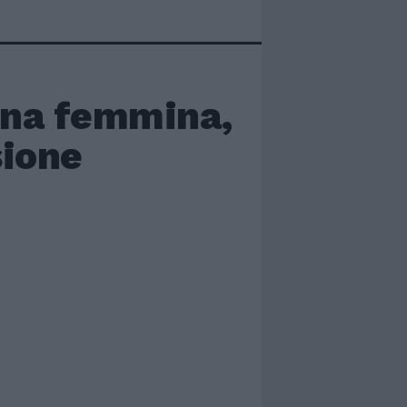
 una femmina,
sione