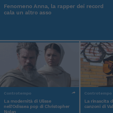
Fenomeno Anna, la rapper dei record
cala un altro asso
Controtempo
Controtempo
La modernità di Ulisse
La rinascita 
nell'Odissea pop di Christopher
canzoni di Va
Nolan