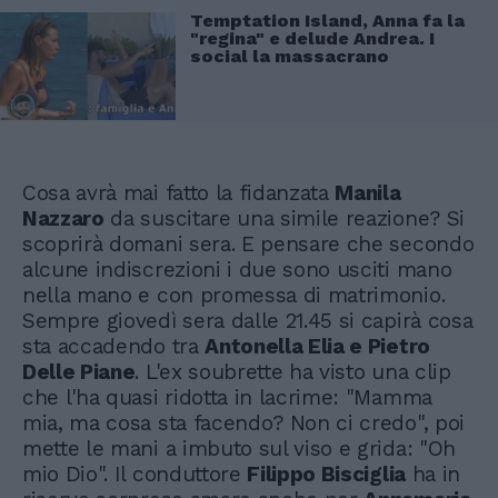
Temptation Island, Anna fa la
"regina" e delude Andrea. I
social la massacrano
Cosa avrà mai fatto la fidanzata
Manila
Nazzaro
da suscitare una simile reazione? Si
scoprirà domani sera. E pensare che secondo
alcune indiscrezioni i due sono usciti mano
nella mano e con promessa di matrimonio.
Sempre giovedì sera dalle 21.45 si capirà cosa
sta accadendo tra
Antonella Elia e Pietro
Delle Piane
. L'ex soubrette ha visto una clip
che l'ha quasi ridotta in lacrime: "Mamma
mia, ma cosa sta facendo? Non ci credo", poi
mette le mani a imbuto sul viso e grida: "Oh
mio Dio". Il conduttore
Filippo Bisciglia
ha in