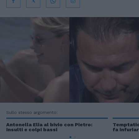
Sullo stesso argomento:
Antonella Elia al bivio con Pietro:
Temptation
insulti e colpi bassi
fa infuria