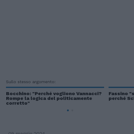
Sullo stesso argomento:
Bocchino: "Perché vogliono Vannacci?
Fassino "s
Rompe la logica del politicamente
perché Sch
corretto"
09 maggio 2024