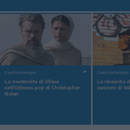
Controtempo
Controtempo
La modernità di Ulisse
La rinascita 
nell'Odissea pop di Christopher
canzoni di Va
Nolan