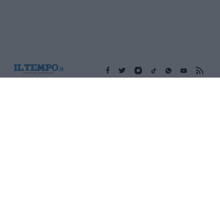
Edicola digitale
Il Tempo Shopping
Cookie Policy
Privacy Policy
Condizioni Generali
Contatti
Pubblicità
Credits
Modello 231
Preferenze Privacy
Assistenza
Sede legale: Piazza Colonna, 366 - 00187 Roma CF e P. Iva e
Iscriz. Registro Imprese Roma: 13486391009 REA Roma n°
1450962 Cap. Sociale € 25.000,00 i.v. © Copyright IlTempo. Srl -