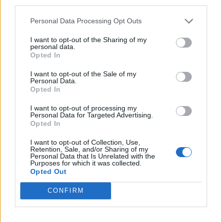
third parties.
gerarchico, ogni persona risponde a un suo
superiore, cosa che non succede nelle
Personal Data Processing Opt Outs
manifestazioni". Per Vannacci, "il diritto di
I want to opt-out of the Sharing of my
manifestare le proprie opinioni è sacrosanto,
personal data.
ma le manifestazioni in generale sono
Opted In
soggette a regole e le stabilisce chi
I want to opt-out of the Sale of my
garantisce l’ordine costituito. Secondo me
Personal Data.
sono i manifestanti che si mettono nelle
Opted In
condizioni che qualcuno usi gli sfollagente o
I want to opt-out of processing my
la forza per far rispettare l’ordine costituito
Personal Data for Targeted Advertising.
imposto, non - ha concluso - il contrario".
Opted In
I want to opt-out of Collection, Use,
Retention, Sale, and/or Sharing of my
Personal Data that Is Unrelated with the
Purposes for which it was collected.
Opted Out
CONFIRM