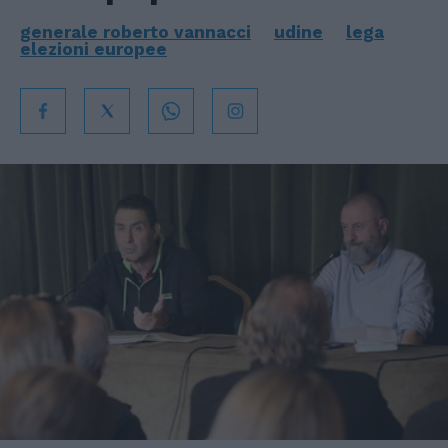
generale roberto vannacci
udine
lega
elezioni europee