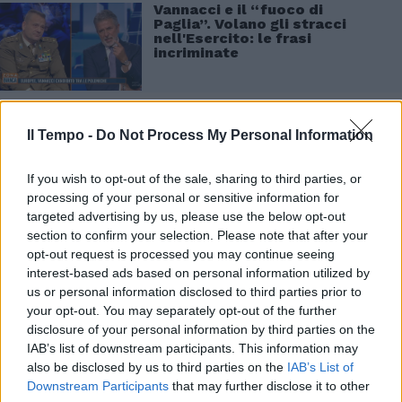
Vannacci e il “fuoco di
Paglia”. Volano gli stracci
nell'Esercito: le frasi
incriminate
Il Tempo -
Do Not Process My Personal Information
Nell'appuntamento friulano Vannacci ha
anche affrontato il tema delle proteste: "Se
If you wish to opt-out of the sale, sharing to third parties, or
non ci fossero i manifestanti a cercare di
processing of your personal or sensitive information for
forzare i cordoni di polizia, la polizia starebbe
targeted advertising by us, please use the below opt-out
tranquilla, non avrebbe bisogno di scudi o
section to confirm your selection. Please note that after your
sfollagente", ha detto il generale durante un
opt-out request is processed you may continue seeing
suo partecipato incontro elettorale, dove ha
interest-based ads based on personal information utilized by
parlato di sicurezza e diritto di manifestare.
us or personal information disclosed to third parties prior to
your opt-out. You may separately opt-out of the further
"Mi fido delle forze dell’ordine perché - ha
disclosure of your personal information by third parties on the
sostenuto - sono una struttura
IAB’s list of downstream participants. This information may
gerarchicamente organizzata: c’è un
also be disclosed by us to third parties on the
IAB’s List of
responsabile, c’è chi assicura che tutte le
Downstream Participants
that may further disclose it to other
procedure vengano rispettate, c’è un ordine