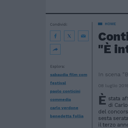
HOME
Condividi:
Conti
"È i
Esplora:
In scena "B
sabaudia film com
festival
08 luglio 201
paolo conticini
È
stata a
commedia
di Carl
carlo verdone
del concors
benedetta follia
sesta serata
il terzo an