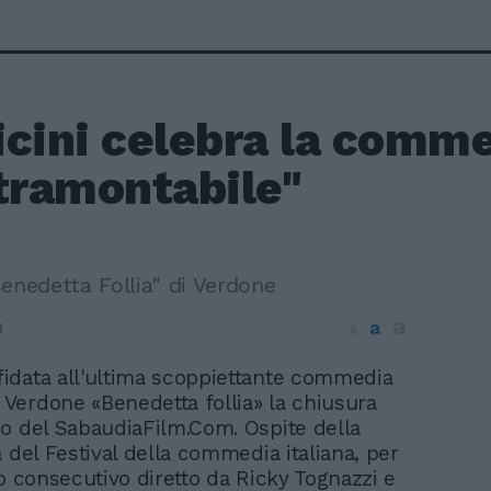
cini celebra la comme
ntramontabile"
enedetta Follia" di Verdone
a
a
8
a
ffidata all'ultima scoppiettante commedia
o Verdone «Benedetta follia» la chiusura
o del SabaudiaFilm.Com. Ospite della
 del Festival della commedia italiana, per
no consecutivo diretto da Ricky Tognazzi e