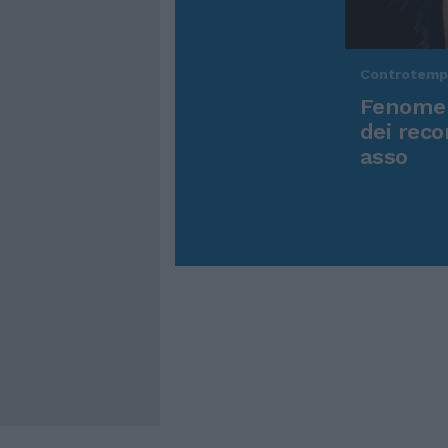
Controtem
Fenomen
dei reco
asso