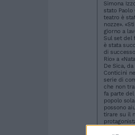
Simona Izzo
stato Paolo 
teatro è st
nozze». «St
giorno a la
Sul set del 
è stata suc
di successo 
Rio» a «Nata
De Sica, da
Conticini n
serie di co
che non tr
fa parte de
popolo solar
possono aiu
tirare su il
protagonist
L'ultima è 