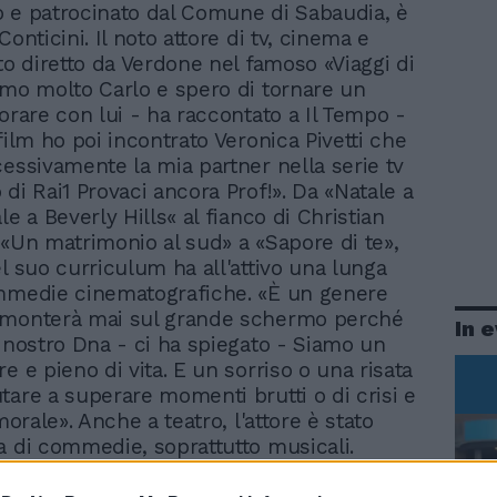
 e patrocinato dal Comune di Sabaudia, è
Conticini. Il noto attore di tv, cinema e
ato diretto da Verdone nel famoso «Viaggi di
imo molto Carlo e spero di tornare un
vorare con lui - ha raccontato a Il Tempo -
film ho poi incontrato Veronica Pivetti che
cessivamente la mia partner nella serie tv
di Rai1 Provaci ancora Prof!». Da «Natale a
le a Beverly Hills« al fianco di Christian
 «Un matrimonio al sud» a «Sapore di te»,
el suo curriculum ha all'attivo una lunga
mmedie cinematografiche. «È un genere
amonterà mai sul grande schermo perché
In 
l nostro Dna - ci ha spiegato - Siamo un
e e pieno di vita. E un sorriso o una risata
tare a superare momenti brutti o di crisi e
 morale». Anche a teatro, l'attore è stato
a di commedie, soprattutto musicali.
la versione italiana di «Mamma mia!» dove