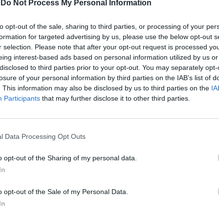
Sam Carmichael, uno dei tre spasimanti
-
Do Not Process My Personal Information
gonista Donna che al cinema ha il volto di
an. Il musical andrà in scena all'Arena di
to opt-out of the sale, sharing to third parties, or processing of your per
rossimo 29 settembre e aprirà la stagione
formation for targeted advertising by us, please use the below opt-out s
di Roma per poi andare in giro per i teatri
r selection. Please note that after your opt-out request is processed y
 l'intento di fare il tutto esaurito come
eing interest-based ads based on personal information utilized by us or
Le
te edizioni. «Sapevo che sarebbe stata una
disclosed to third parties prior to your opt-out. You may separately opt-
da
Rudy Giuliani a Come States?
 parte di questo progetto e mi aspettavo un
losure of your personal information by third parties on the IAB’s list of
Le
Trump, Meloni e la strategia
. This information may also be disclosed by us to third parties on the
IA
esso, ma non di queste dimensioni. Il
americana
Participants
that may further disclose it to other third parties.
gue questo genere a teatro perché è
a bene all'animo. E poi “Mamma mia!” è un
orato e spumeggiante anche grazie alla
ora degli Abba». Se per Conticini sono
l Data Processing Opt Outs
 ventitré anni da quando ha lavorato con
ola Minaccioni è stata scelta dal regista
o opt-out of the Sharing of my personal data.
 una delle interpreti femminili di
In
ollia». L'attrice è stata ospite giovedì sera
aFilm.Com portando sul palco sotto le
o opt-out of the Sale of my Personal Data.
 cittadina pontina la sua grande comicità.
In
e nel film ha affidato il