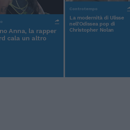
Controtempo
La modernità di Ulisse
po
nell'Odissea pop di
Christopher Nolan
o Anna, la rapper
rd cala un altro