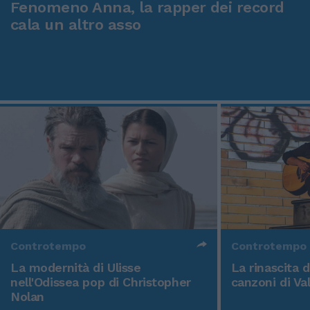
Fenomeno Anna, la rapper dei record
cala un altro asso
Controtempo
Controtempo
La modernità di Ulisse
La rinascita 
nell'Odissea pop di Christopher
canzoni di Va
Nolan