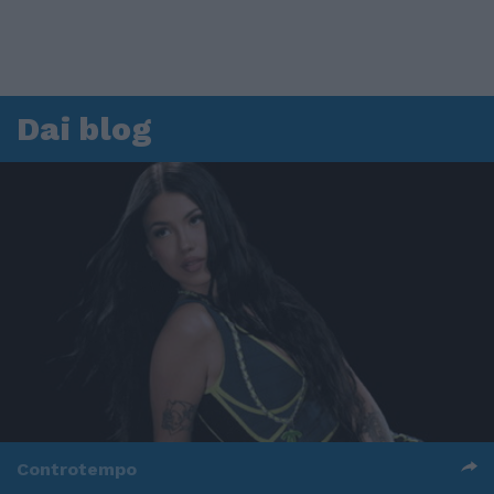
Dai blog
Controtempo