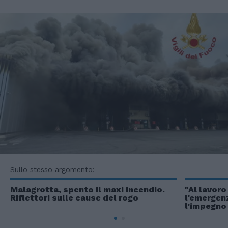
Sullo stesso argomento:
Malagrotta, spento il maxi incendio.
"Al lavoro
Riflettori sulle cause del rogo
l'emergen
l'impegno