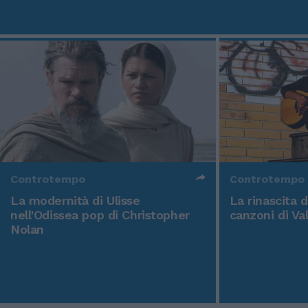
Controtempo
Controtempo
La modernità di Ulisse
La rinascita 
nell'Odissea pop di Christopher
canzoni di Va
Nolan