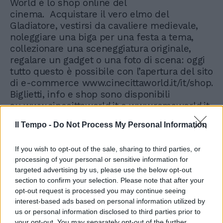
World è lo shop online del
cinema. Acquistare il vero elmo del
Gladiatore, vestirsi da cavaliere medievale,
noleggiare una biga per una festa a tema,
collezionare una sceneggiatura originale,
regalare un gadget o una foto di scena: oggi
tutto questo è possibile con l’apertura del sito
di e-commerce www.cinecittaworld.it/it/shop.
Biglietti, info e shop sono disponibili
su www.cinecittaworld.it e www.romaworld.it.
Il Tempo -
Do Not Process My Personal Information
If you wish to opt-out of the sale, sharing to third parties, or
processing of your personal or sensitive information for
targeted advertising by us, please use the below opt-out
section to confirm your selection. Please note that after your
opt-out request is processed you may continue seeing
interest-based ads based on personal information utilized by
us or personal information disclosed to third parties prior to
your opt-out. You may separately opt-out of the further