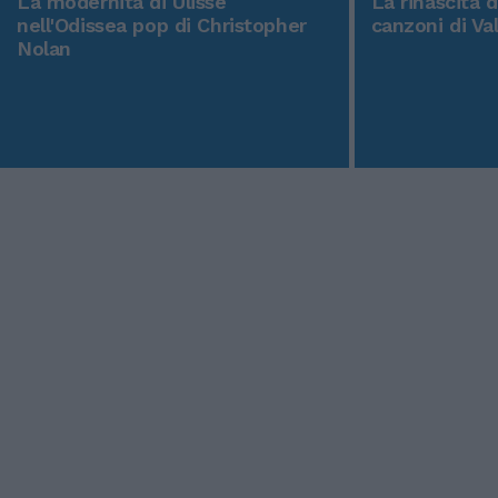
La modernità di Ulisse
La rinascita 
nell'Odissea pop di Christopher
canzoni di Va
Nolan