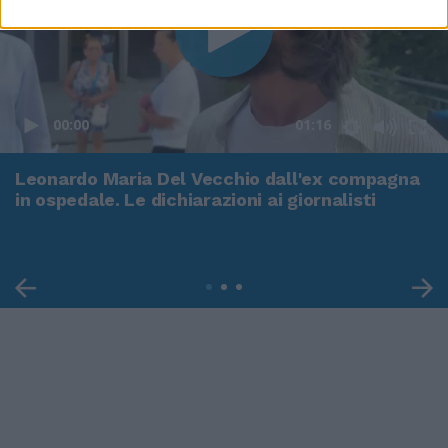
00:00
01:16
Leonardo Maria Del Vecchio dall'ex compagna
in ospedale. Le dichiarazioni ai giornalisti