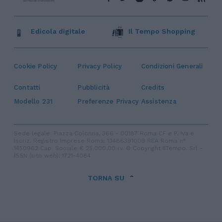
Edicola digitale
Il Tempo Shopping
Cookie Policy
Privacy Policy
Condizioni Generali
Contatti
Pubblicità
Credits
Modello 231
Preferenze Privacy
Assistenza
Sede legale: Piazza Colonna, 366 - 00187 Roma CF e P. Iva e
Iscriz. Registro Imprese Roma: 13486391009 REA Roma n°
1450962 Cap. Sociale € 25.000,00 i.v. © Copyright IlTempo. Srl -
ISSN (sito web): 1721-4084
TORNA SU