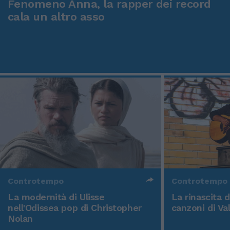
Fenomeno Anna, la rapper dei record
cala un altro asso
Controtempo
Controtempo
La modernità di Ulisse
La rinascita 
nell'Odissea pop di Christopher
canzoni di Va
Nolan