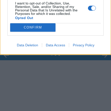
I want to opt-out of Collection, Use,
Retention, Sale, and/or Sharing of my
Personal Data that Is Unrelated with the
Purposes for which it was collected.
00:00
01:16
Opted Out
Leonardo Maria Del Vecchio dall'ex compagna
CONFIRM
in ospedale. Le dichiarazioni ai giornalisti
Data Deletion
Data Access
Privacy Policy