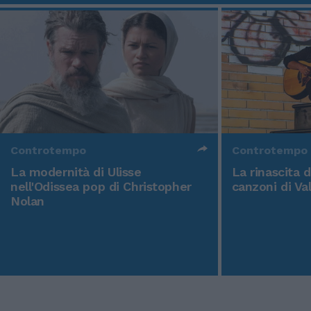
Controtempo
Controtempo
La modernità di Ulisse
La rinascita 
nell'Odissea pop di Christopher
canzoni di Va
Nolan