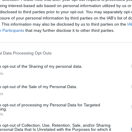
pace per i verificatori Atac che, ogni
eing interest-based ads based on personal information utilized by us or
 solo per fare il loro lavoro, rischiano di
disclosed to third parties prior to your opt-out. You may separately opt-
aggiamente aggrediti. L'ennesimo episodio
losure of your personal information by third parties on the IAB’s list of
intorno alle 15:30 di giovedì 13 settembre
. This information may also be disclosed by us to third parties on the
IA
a della metropolitana linea A Baldo degli
Participants
that may further disclose it to other third parties.
gressore, un italiano di 32 anni di origini
e, è stato arrestato per violenza e
a pubblico ufficiale dopo aver aggredito –
Le
l Data Processing Opt Outs
da
ovinosamente cadere a terra -
Rudy Giuliani a Come States?
Le
ce di stazione Atac. L'uomo, sprovvisto del
Trump, Meloni e la strategia
o opt-out of the Sharing of my personal data.
aggio, aveva cercato di scavalcare il tornello
americana
In
fermato dalla donna che, subito dopo, è
dita. Una consuetudine che, nel mese di
o opt-out of the Sale of my Personal Data.
visto invece protagonisti due uomini,
In
esta volta da una donna per il solo fatto di
to il biglietto. "La gravissima aggressione
to opt-out of processing my Personal Data for Targeted
ing.
i confronti di una dipendente Atac della
In
do degli Ubaldi, ad opera di un cittadino
dimostra l'ennesimo e preoccupante
o opt-out of Collection, Use, Retention, Sale, and/or Sharing
ersonal Data that Is Unrelated with the Purposes for which it
illegalità che si ripercuote nei diversi