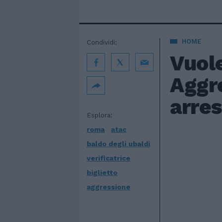
HOME
Condividi:
Vuole
Aggr
arres
Esplora:
roma
atac
baldo degli ubaldi
verificatrice
biglietto
aggressione