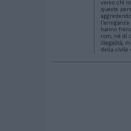
verso chi no
queste perso
aggredendo 
l'arroganza
hanno freno
rom, né di c
illegalità, 
della civile