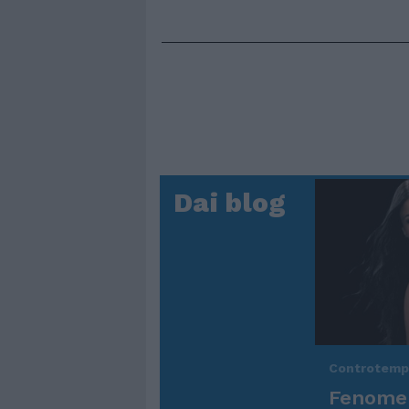
Dai blog
Controtem
Fenomen