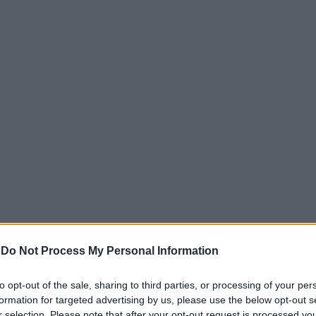
In 
mato per violenza e resistenza a
-
Do Not Process My Personal Information
ficiale
to opt-out of the sale, sharing to third parties, or processing of your per
a
a
 2018
a
formation for targeted advertising by us, please use the below opt-out s
r selection. Please note that after your opt-out request is processed y