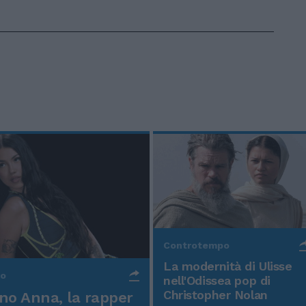
Controtempo
La modernità di Ulisse
po
nell'Odissea pop di
Christopher Nolan
o Anna, la rapper