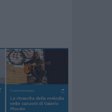
Controtempo
La rinascita della melodia
nelle canzoni di Valerio
Piccolo