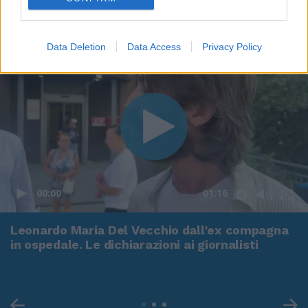
Data Deletion
Data Access
Privacy Policy
00:00
01:16
Leonardo Maria Del Vecchio dall'ex compagna
in ospedale. Le dichiarazioni ai giornalisti