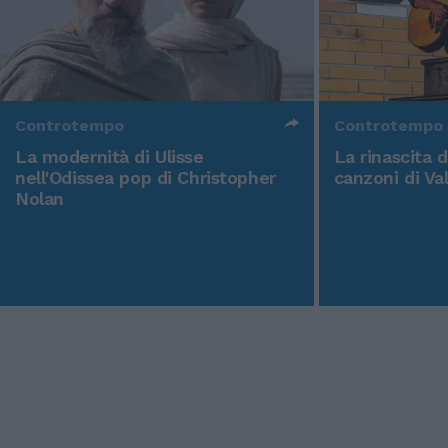
Controtempo
Controtempo
La modernità di Ulisse
La rinascita 
nell'Odissea pop di Christopher
canzoni di Va
Nolan