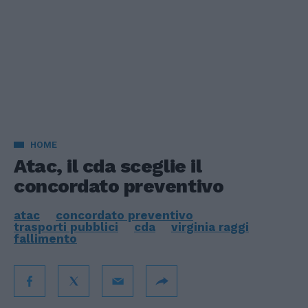
HOME
Atac, il cda sceglie il
concordato preventivo
atac
concordato preventivo
trasporti pubblici
cda
virginia raggi
fallimento