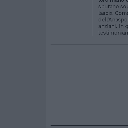
sputano sop
lasci». Com
dell'Anaspo
anziani. In
testimonian