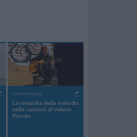
Controtempo
La rinascita della melodia
nelle canzoni di Valerio
Piccolo