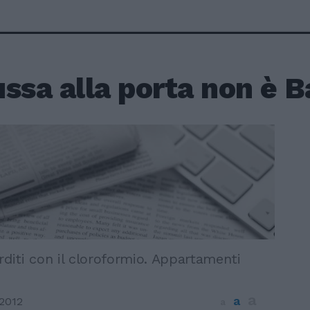
ssa alla porta non è 
rditi con il cloroformio. Appartamenti
a
a
2012
a