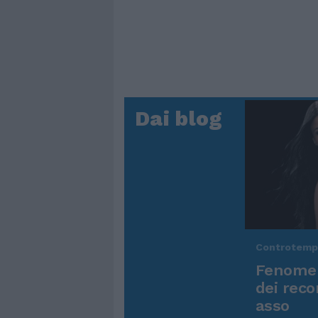
Dai blog
Controtem
Fenomen
dei reco
asso