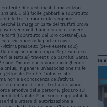
 preferite di questi incalliti mascalzoni
 anziani. È più facile gabbarli e soprattutto
uniti: le truffe raramente vengono
perché la maggior parte dei truffati prova
 poveri vecchietti hanno paura di essere
e tonti (soprattutto dai loro coetanei). La
a natalizia suona alla porta di casa
-vittima prescelto (deve essere solo).
uffatori agiscono in coppia. Si presentano
reni (è Natale!) travestiti da panciuti Santa
In 
Befane. Dicono che stanno raccogliendo
na onlus, in genere un'associazione tra le
e gettonate. Perché l'onlus esiste
a non è a conoscenza dell'attività
 loro dicono di fare. I truffatori sanno
corde emotive delle persone, giocano sui
menti del Natale. E poi sono inappuntabili.
sserini e lettere di autorizzazione a
i fondi del tutto verosimili. Che però sono