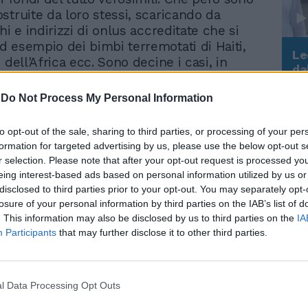
struite da loro stessi, scaricando da
hi e indirizzi di onlus accreditate che si
 esempio dei bimbi terremotati di Haiti,
Le
 dell'Africa ecc. Sono decine i casi, in
da
bi Natale truffatori. «Per tutti gli anziani un
Rudy Giuliani a Come States?
Le
io: non aprite mai la porta a sconosciuti -
Trump, Meloni e la strategia
-
Do Not Process My Personal Information
americana
sandro Marchetti presidente di Anaspol
e Nazionale Agenti e Sottufficiali delle
to opt-out of the sale, sharing to third parties, or processing of your per
li) - Può essere molto pericoloso. Il
formation for targeted advertising by us, please use the below opt-out s
 è solo quello di dare 50 euro in
r selection. Please note that after your opt-out request is processed y
 che invece vengono intascati da
eing interest-based ads based on personal information utilized by us or
Ma soprattutto essere rapinati. Perché
disclosed to third parties prior to your opt-out. You may separately opt-
spesso babbi di Natale e befane
losure of your personal information by third parties on the IAB’s list of
. This information may also be disclosed by us to third parties on the
IA
ul viso della vittima del cloroformio,
Participants
that may further disclose it to other third parties.
dolo e poi svaligiano la casa». Insomma
truffatore-tipo, finto tecnico Acea o
i banca fa babbo natale e si dà alla
 «Per le truffe porta a porta sì. Ma di
l Data Processing Opt Outs
e mascalzoni ce ne sono anche per