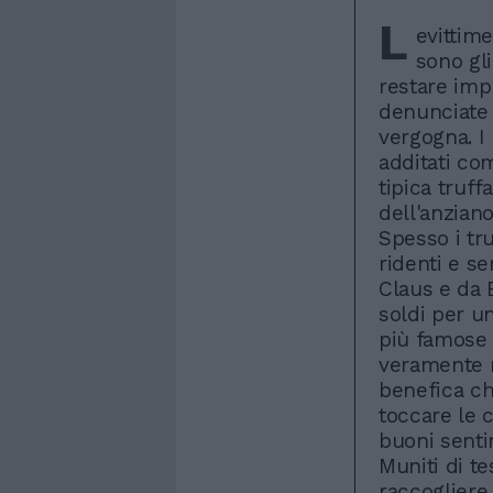
L
evittime
sono gli
restare imp
denunciate 
vergogna. I
additati com
tipica truff
dell'anziano
Spesso i tr
ridenti e se
Claus e da 
soldi per u
più famose 
veramente m
benefica che
toccare le 
buoni senti
Muniti di te
raccogliere 