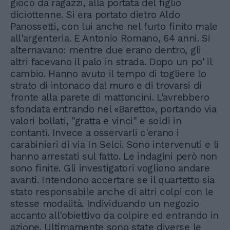
gioco da ragazzi, alla portata del figlio
diciottenne. Si era portato dietro Aldo
Panossetti, con lui anche nel furto finito male
all'argenteria. E Antonio Romano, 64 anni. Si
alternavano: mentre due erano dentro, gli
altri facevano il palo in strada. Dopo un po' il
cambio. Hanno avuto il tempo di togliere lo
strato di intonaco dal muro e di trovarsi di
fronte alla parete di mattoncini. L'avrebbero
sfondata entrando nel «Baretto», portando via
valori bollati, "gratta e vinci" e soldi in
contanti. Invece a osservarli c'erano i
carabinieri di via In Selci. Sono intervenuti e li
hanno arrestati sul fatto. Le indagini però non
sono finite. Gli investigatori vogliono andare
avanti. Intendono accertare se il quartetto sia
stato responsabile anche di altri colpi con le
stesse modalità. Individuando un negozio
accanto all'obiettivo da colpire ed entrando in
azione. Ultimamente sono state diverse le