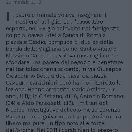
20 maggio 2012
I
l padre criminale voleva insegnare il
"mestiere" al figlio. Lui, "cassettaro"
esperto, nel '99 già coinvolto nel famigerato
colpo al caveau della Banca di Roma a
piazzale Clodio, complice di due ex della
banda della Magliana come Manlio Vitale e
Massimo Carminati, voleva mostragli come
sfondare una parete del negozio e penetrare
nel bar tabaccheria accanto, in via Giuseppe
Gioacchino Belli, a due passi da piazza
Cavour. I carabinieri però hanno interrotto la
lezione. Hanno arrestato Mario Arciero, 47
anni, il figlio Cristiano, di 18, Antonio Romano
(64) e Aldo Panossetti (32). I militari del
Nucleo investigativo del colonnello Lorenzo
Sabatino lo seguivano da tempo. Arciero era
libero ma pure un tipo noto alle forze
dell'ordine. Nel 2011 i carabinieri lo presero