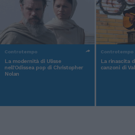
Controtempo
Controtempo
La modernità di Ulisse
La rinascita 
nell'Odissea pop di Christopher
canzoni di Va
Nolan