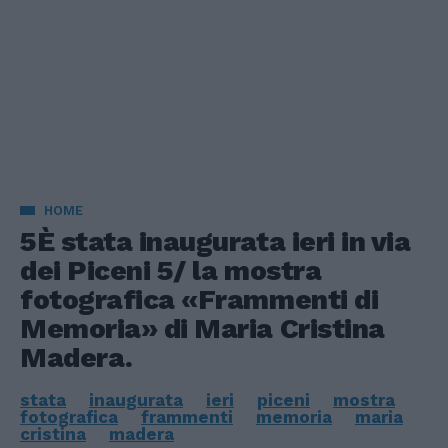
HOME
5È stata inaugurata ieri in via
dei Piceni 5/ la mostra
fotografica «Frammenti di
Memoria» di Maria Cristina
Madera.
stata
inaugurata
ieri
piceni
mostra
fotografica
frammenti
memoria
maria
cristina
madera