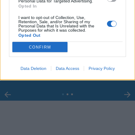
Personal Data for Targeted Advertising.
Opted In
I want to opt-out of Collection, Use,
Retention, Sale, and/or Sharing of my
Personal Data that Is Unrelated with the
Purposes for which it was collected.
Opted Out
00:00
01:16
CONFIRM
Leonardo Maria Del Vecchio dall'ex compagna
in ospedale. Le dichiarazioni ai giornalisti
Data Deletion
Data Access
Privacy Policy